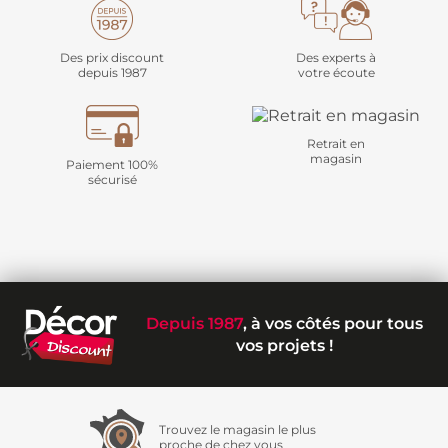
Des prix discount
Des experts à
depuis 1987
votre écoute
Retrait en
magasin
Paiement 100%
sécurisé
Depuis 1987
, à vos côtés pour tous
vos projets !
Trouvez le magasin le plus
proche de chez vous