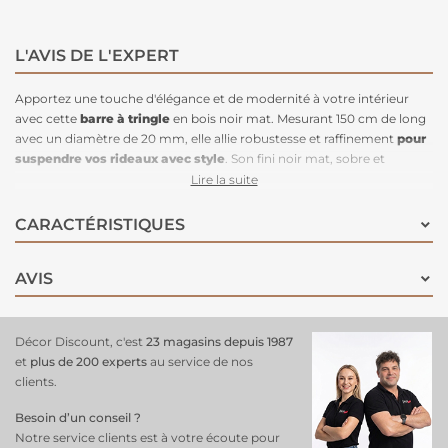
L'AVIS DE L'EXPERT
Apportez une touche d'élégance et de modernité à votre intérieur
avec cette
barre à tringle
en bois noir mat. Mesurant 150 cm de long
avec un diamètre de 20 mm, elle allie robustesse et raffinement
pour
suspendre vos rideaux avec style
. Son fini noir mat, sobre et
contemporain, s'intègre parfaitement dans une décoration moderne,
Lire la suite
industrielle ou classique. Facile à installer, cette tringle en bois est
idéale pour structurer vos fenêtres !
CARACTÉRISTIQUES
AVIS
Décor Discount, c'est
23 magasins depuis 1987
et
plus de 200 experts
au service de nos
clients.
Besoin d’un conseil ?
Notre service clients est à votre écoute pour