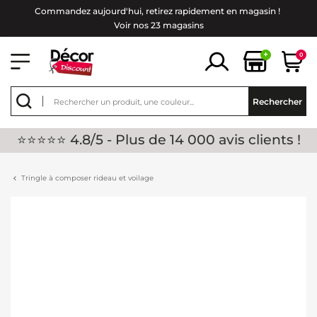
Commandez aujourd'hui, retirez rapidement en magasin !
Voir nos 23 magasins
+
0
Rechercher
⭐⭐⭐⭐⭐ 4.8/5 - Plus de 14 000 avis clients !
Tringle à composer rideau et voilage