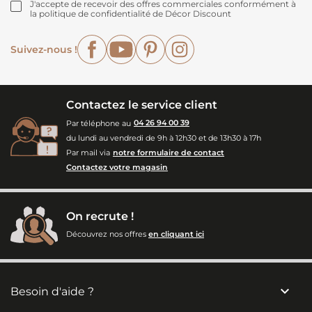
J'accepte de recevoir des offres commerciales conformément à
la politique de confidentialité de Décor Discount
Facebook
YouTube
Pinterest
Instagram
Suivez-nous !
Contactez le service client
Par téléphone au
04 26 94 00 39
du lundi au vendredi de 9h à 12h30 et de 13h30 à 17h
Par mail via
notre formulaire de contact
Contactez votre magasin
On recrute !
Découvrez nos offres
en cliquant ici

Besoin d'aide ?