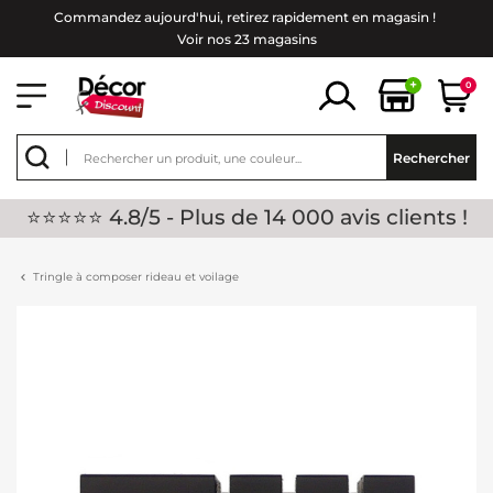
Commandez aujourd'hui, retirez rapidement en magasin !
Voir nos 23 magasins
+
0
Rechercher
⭐⭐⭐⭐⭐ 4.8/5 - Plus de 14 000 avis clients !
Tringle à composer rideau et voilage