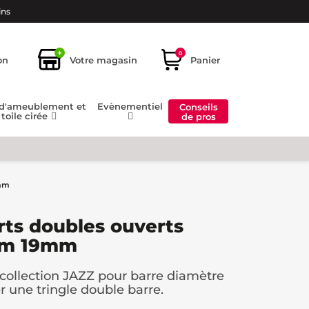
ins
+
0
on
Votre magasin
Panier
 d'ameublement et
Evènementiel
Conseils
toile cirée
de pros
9mm
rts doubles ouverts
am 19mm
collection JAZZ pour barre diamètre
 une tringle double barre.