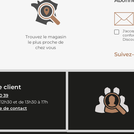
Abonne
J'acce
confo
Trouvez le magasin
Disco
le plus proche de
chez vous
Suivez-
 client
0 39
 12h30 et de 13h30 à 17h
e de contact