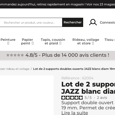
mmandez aujourd'hui, retirez rapidement en magasin !
Voir nos 23 magas
Connexi
Rechercher
Peinture
Papier
Tapis, coussin
Rideau, voilage
Tissu
peint
et plaid
et store
⭐⭐⭐⭐⭐ 4.8/5 - Plus de 14 000 avis clients !
ser rideau et voilage
Lot de 2 supports doubles ouverts JAZZ blanc diam 1
Référence : 62004
Lot de 2 suppo
JAZZ blanc di
5
/
5
-
2
avis
Support double ouvert 
19 mm. Permet de créer
Lire la suite