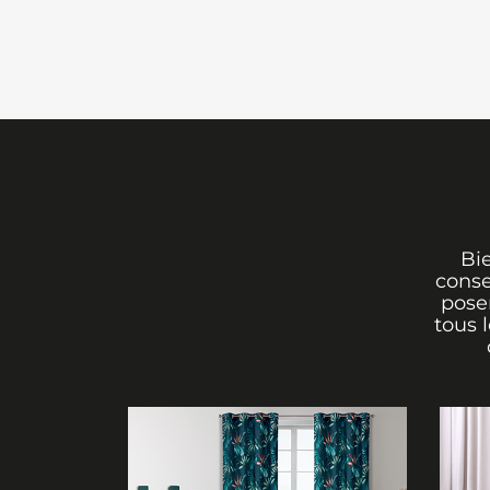
Bi
conse
poser
tous 