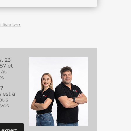
 livraison.
st
23
987
et
au
s.
 ?
s est à
ous
vos
 expert