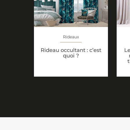
Rideaux
Rideau occultant : c’est
Le
quoi ?