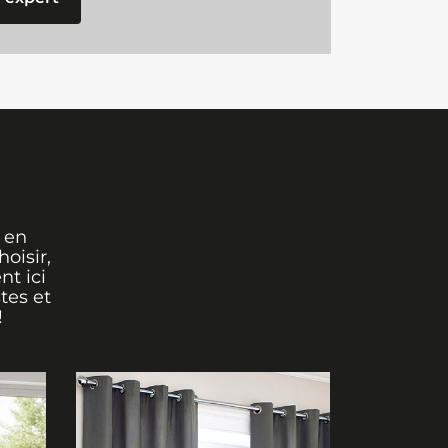
 en
oisir,
nt ici
tes et
!