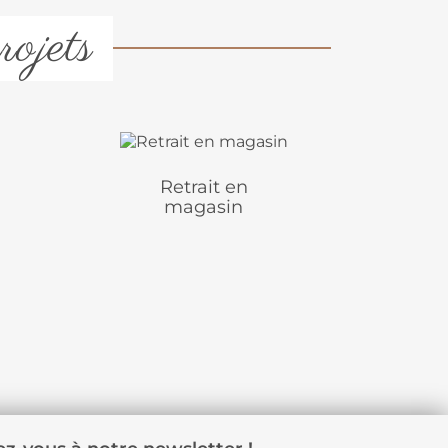
rojets
Retrait en
magasin