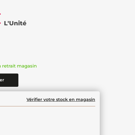
€
L'Unité
n retrait magasin
er
Vérifier votre stock en magasin