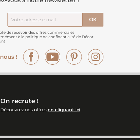
z-vous à notre newsletter !
pte de recevoir des offres commerciales
rmément à
la politique de confidentialité de Décor
unt
Facebook
YouTube
Pinterest
Instagram
nous !
On recrute !
Découvrez nos offres
en cliquant ici