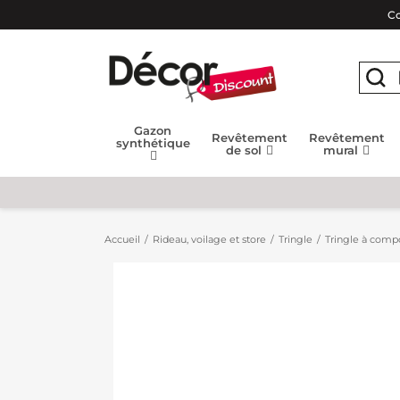
Co
Gazon
Revêtement
Revêtement
synthétique
de sol
mural
Accueil
Rideau, voilage et store
Tringle
Tringle à compo