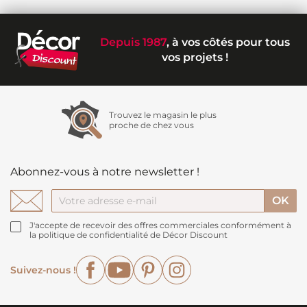
Depuis 1987
, à vos côtés pour tous
vos projets !
Trouvez le magasin le plus
proche de chez vous
Abonnez-vous à notre newsletter !
J'accepte de recevoir des offres commerciales conformément à
la politique de confidentialité de Décor Discount
Facebook
YouTube
Pinterest
Instagram
Suivez-nous !