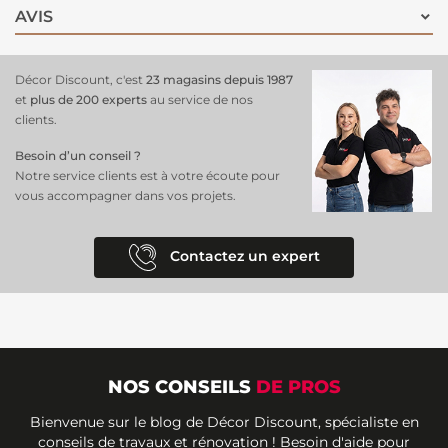
AVIS
Décor Discount, c'est
23 magasins depuis 1987
et
plus de 200 experts
au service de nos
clients.
Besoin d’un conseil ?
Notre service clients est à votre écoute pour
vous accompagner dans vos projets.
Contactez un expert
NOS CONSEILS
DE PROS
Bienvenue sur le blog de Décor Discount, spécialiste en
conseils de travaux et rénovation ! Besoin d'aide pour