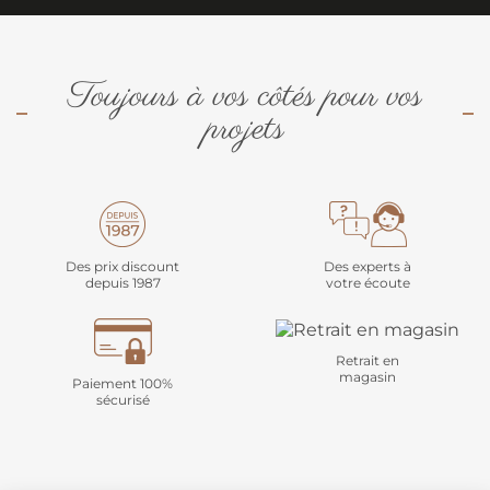
Toujours à vos côtés pour vos
projets
Des prix discount
Des experts à
depuis 1987
votre écoute
Retrait en
magasin
Paiement 100%
sécurisé