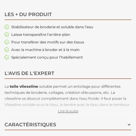
LES + DU PRODUIT
Stabilisateur de broderie et soluble dans l’eau
Laisse transparaître l'arrière-plan
Pour transférer des motifs sur des tissus
Avec la machine à broder et à la main
Spécialement conçu pour l’habillement
L'AVIS DE L'EXPERT
La
toile vlieseline
soluble permet un entoilage pour différentes
techniques de broderie, collages, création d'écussons, etc. La
vlieseline se dissout complètement dans l'eau froide. Il faut poser la
Vlieseline soluble sous le tissu, la tendre avec le tissu dans le tambour
à broder ou
brodez le motif à broder
directement sur la Vlieseline
Lire la suite
soluble (sans tissu). Une fois la confection terminée, vous pouvez faire
partir la Vlieseline soluble avec de l'eau.
CARACTÉRISTIQUES
Conseil : s’élimine à l’eau par trempage en fin d'ouvrage.