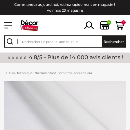
Commandez aujourd'hui, retirez rapidement en magasin !
Voir nos 23 magasins
+
0
Rechercher
⭐⭐⭐⭐⭐ 4.8/5 - Plus de 14 000 avis clients !
Tissu technique : thermocollant, isotherme, anti-chaleur...