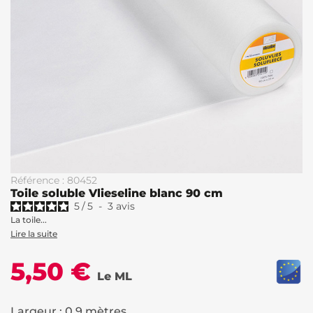
Référence : 80452
Toile soluble Vlieseline blanc 90 cm
5
/
5
-
3
avis
La toile...
Lire la suite
5,50 €
Le ML
Largeur : 0.9 mètres