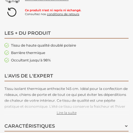
Ce produit n'est ni repris ni échangé.
Consultez nos
conditions de retours
LES + DU PRODUIT
Tissu de haute qualité doublé polaire
Barrière thermique
Occultant jusqu'à 98%
L'AVIS DE L'EXPERT
Tissu isolant thermique anthracite 145 cm. Idéal pour la confection de
rideaux, chiens de porte et de tout ce qui peut éviter les déperditions
de chaleur de votre intérieur. Ce tissu de qualité est une pépite
pratique et économique. L'été ce tissu conserve la fraicheur et l'hiver
c'est une barrière thermique. Pour son entretien, nous conseillons un
Lire la suite
lavage à 30 degrès maximum, pas de chlorage, un nettoyage à sec,
pas de séchage en tambour et un repassage à l'envers sur fer moyen.
CARACTÉRISTIQUES