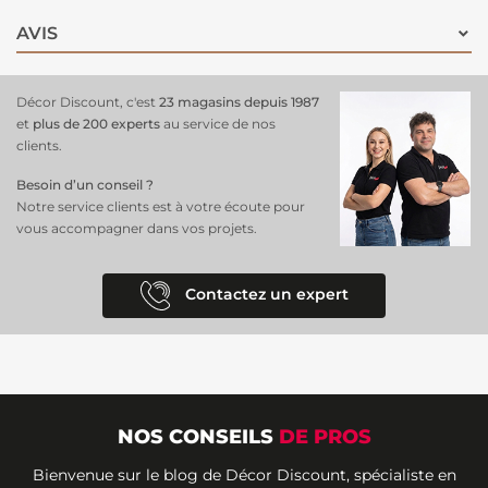
AVIS
Décor Discount, c'est
23 magasins depuis 1987
et
plus de 200 experts
au service de nos
clients.
Besoin d’un conseil ?
Notre service clients est à votre écoute pour
vous accompagner dans vos projets.
Contactez un expert
NOS CONSEILS
DE PROS
Bienvenue sur le blog de Décor Discount, spécialiste en