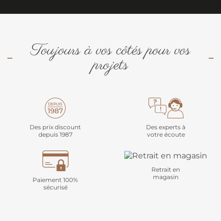
Toujours à vos côtés pour vos
projets
Des prix discount
Des experts à
depuis 1987
votre écoute
Retrait en
magasin
Paiement 100%
sécurisé