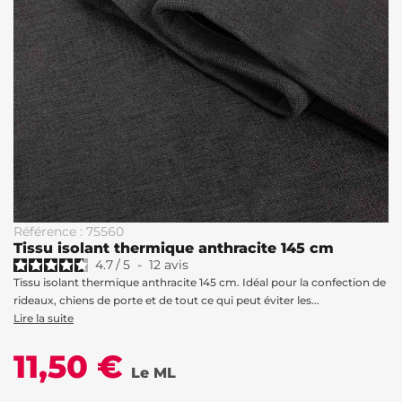
Référence : 75560
Tissu isolant thermique anthracite 145 cm
4.7
/
5
-
12
avis
Tissu isolant thermique anthracite 145 cm. Idéal pour la confection de
rideaux, chiens de porte et de tout ce qui peut éviter les...
Lire la suite
11,50 €
Le ML