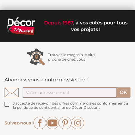
Depuis 1987
, à vos côtés pour tous
vos projets !
Trouvez le magasin le plus
proche de chez vous
Abonnez-vous à notre newsletter !
J'accepte de recevoir des offres commerciales conformément à
la politique de confidentialité de Décor Discount
Facebook
YouTube
Pinterest
Instagram
Suivez-nous !