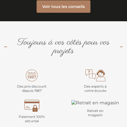
Voir tous les conseils
Toujours à vos côtés pour vos
projets
Des prix discount
Des experts à
depuis 1987
votre écoute
Retrait en
magasin
Paiement 100%
sécurisé