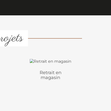
rojets
Retrait en
magasin