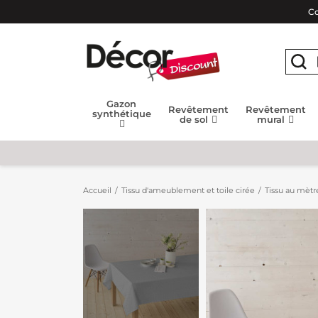
Co
Gazon
Revêtement
Revêtement
synthétique
de sol
mural
Accueil
Tissu d'ameublement et toile cirée
Tissu au mètr