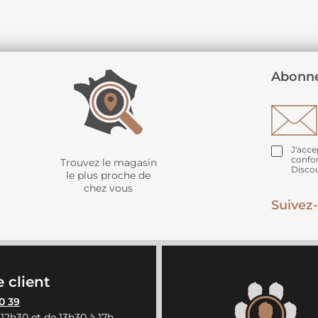
Abonne
J'acce
confo
Trouvez le magasin
Disco
le plus proche de
chez vous
Suivez-
 client
0 39
 12h30 et de 13h30 à 17h