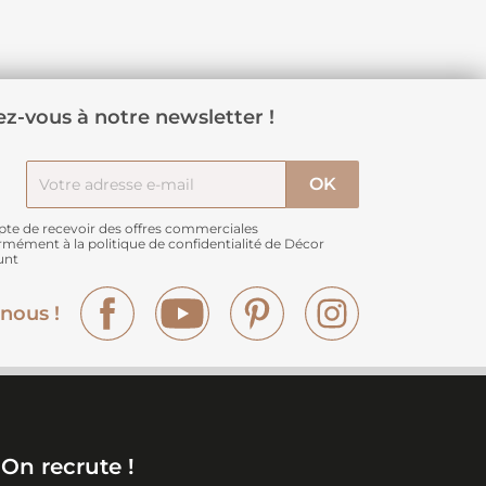
z-vous à notre newsletter !
pte de recevoir des offres commerciales
rmément à
la politique de confidentialité de Décor
unt
Facebook
YouTube
Pinterest
Instagram
nous !
On recrute !