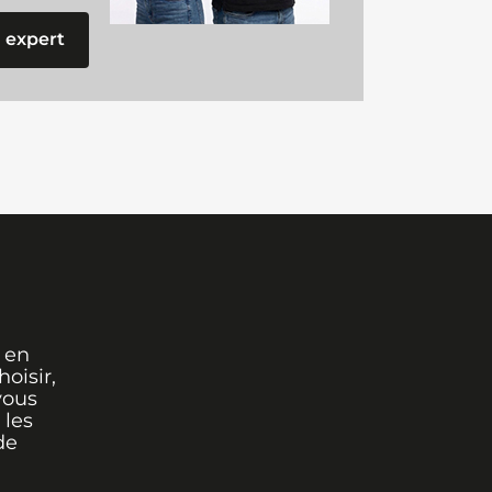
 expert
 en
oisir,
vous
 les
de