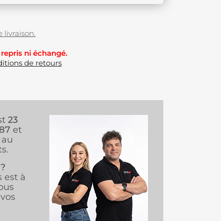
 livraison.
 repris ni échangé.
itions de retours
st
23
987
et
au
s.
 ?
s est à
ous
vos