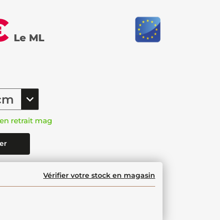
€
Le ML
en retrait mag
er
Vérifier votre stock en magasin