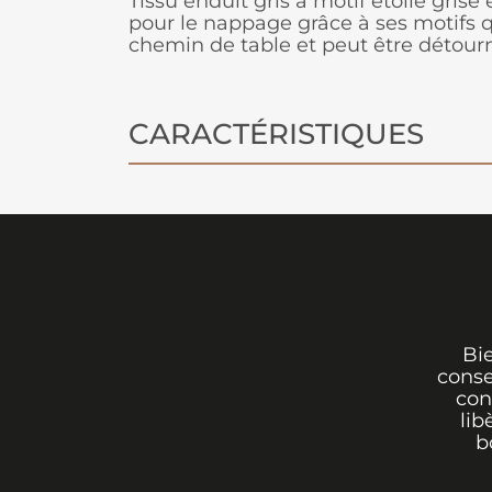
Tissu enduit gris à motif étoile grise 
pour le nappage grâce à ses motifs q
chemin de table et peut être détourné 
CARACTÉRISTIQUES
Bi
conse
con
lib
b