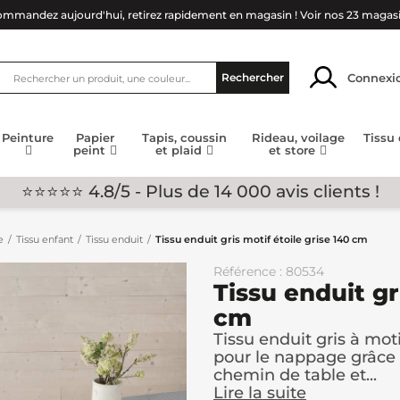
mmandez aujourd'hui, retirez rapidement en magasin !
Voir nos 23 magas
Connexi
Rechercher
Peinture
Papier
Tapis, coussin
Rideau, voilage
Tissu
peint
et plaid
et store
⭐⭐⭐⭐⭐ 4.8/5 - Plus de 14 000 avis clients !
e
Tissu enfant
Tissu enduit
Tissu enduit gris motif étoile grise 140 cm
Référence : 80534
Tissu enduit gr
cm
Tissu enduit gris à moti
pour le nappage grâce 
chemin de table et...
Lire la suite