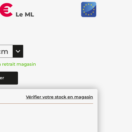
 €
Le ML
n retrait magasin
er
Vérifier votre stock en magasin