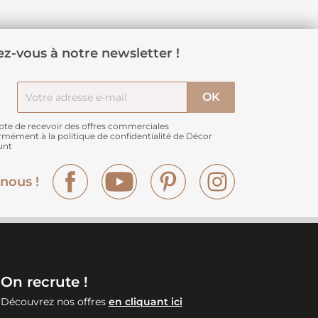
z-vous à notre newsletter !
pte de recevoir des offres commerciales
rmément à
la politique de confidentialité de Décor
unt
Facebook
YouTube
Pinterest
Instagram
nous !
On recrute !
Découvrez nos offres
en cliquant ici