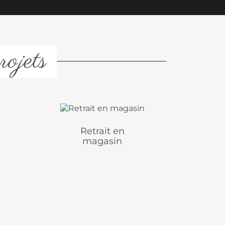
rojets
Retrait en
magasin