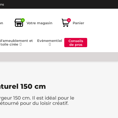
ins
+
0
on
Votre magasin
Panier
 d'ameublement et
Evènementiel
Conseils
toile cirée
de pros
aturel 150 cm
rgeur 150 cm. Il est idéal pour le
tourné pour du loisir créatif.