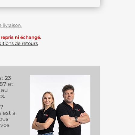
 livraison.
 repris ni échangé.
itions de retours
st
23
987
et
au
s.
 ?
s est à
ous
vos