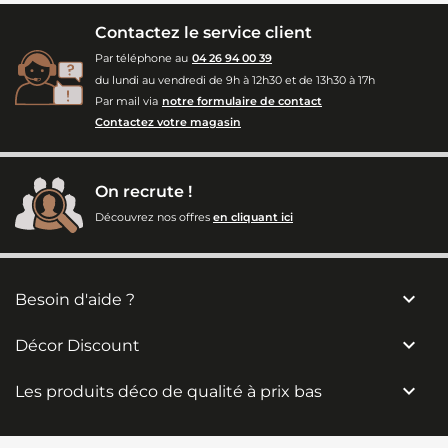
Contactez le service client
Par téléphone au
04 26 94 00 39
du lundi au vendredi de 9h à 12h30 et de 13h30 à 17h
Par mail via
notre formulaire de contact
Contactez votre magasin
On recrute !
Découvrez nos offres
en cliquant ici

Besoin d'aide ?

Décor Discount

Les produits déco de qualité à prix bas