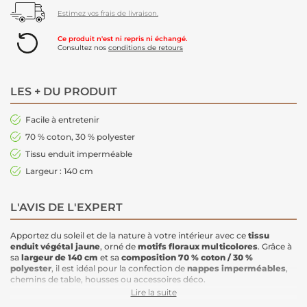
Estimez vos frais de livraison.
Ce produit n'est ni repris ni échangé.
Consultez nos
conditions de retours
LES + DU PRODUIT
Facile à entretenir
70 % coton, 30 % polyester
Tissu enduit imperméable
Largeur : 140 cm
L'AVIS DE L'EXPERT
Apportez du soleil et de la nature à votre intérieur avec ce
tissu
enduit
végétal jaune
, orné de
motifs floraux multicolores
. Grâce à
sa
largeur de 140 cm
et sa
composition 70 % coton / 30 %
polyester
, il est idéal pour la confection de
nappes imperméables
,
chemins de table, housses ou accessoires déco.
Lire la suite
Le tissu est enduit d’un traitement spécial qui le rend
hydrofuge
: les