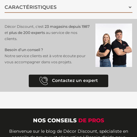
liquides perlent à la surface sans pénétrer, un atout parfait pour une
CARACTÉRISTIQUES
utilisation quotidienne sans compromis sur l’esthétique.
Les
motifs floraux multicolores
sur fond
jaune végétal
offrent une
touche à la fois élégante et joyeuse à votre intérieur. Idéal pour une
Décor Discount, c'est
23 magasins depuis 1987
décoration naturelle et tendance !
et
plus de 200 experts
au service de nos
clients.
Besoin d’un conseil ?
Notre service clients est à votre écoute pour
vous accompagner dans vos projets.
Contactez un expert
NOS CONSEILS
DE PROS
Bienvenue sur le blog de Décor Discount, spécialiste en