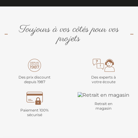
Toujours à vos côtés pour vos
projets
Des prix discount
Des experts à
depuis 1987
votre écoute
Retrait en
magasin
Paiement 100%
sécurisé