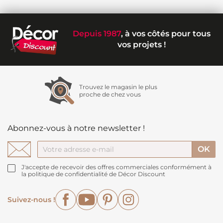
Depuis 1987
, à vos côtés pour tous
vos projets !
Trouvez le magasin le plus
proche de chez vous
Abonnez-vous à notre newsletter !
J'accepte de recevoir des offres commerciales conformément à
la politique de confidentialité de Décor Discount
Facebook
YouTube
Pinterest
Instagram
Suivez-nous !