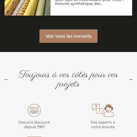
Naturel, synthétique, bio…
Voir tous les conseils
Toujours à vos côtés pour vos
projets
Des prix discount
Des experts à
depuis 1987
votre écoute