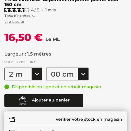
150 cm
4
/
5
-
1
avis
Tissu d’extérieur...
Lire la suite
16,50 €
Le ML
Largeur : 1.5 mètres
VOTRE LONGUEUR * :
Disponible en ligne et en retrait magasin
Ajouter au panier
Vérifier votre stock en magasin