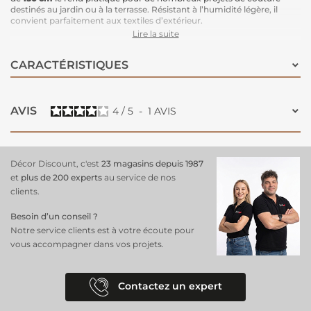
destinés au jardin ou à la terrasse. Résistant à l’humidité légère, il
convient parfaitement aux textiles d’extérieur.
Idéal pour :
Lire la suite
coussins de
salon de jardin
coussins de
chaises ou fauteuils
CARACTÉRISTIQUES
matelas bain de soleil
poufs et coussins pour palettes
sacs de plage
paniers ou cabas
chaises longues
AVIS
4
/
5
-
1
AVIS
Décor Discount, c'est
23 magasins depuis 1987
et
plus de 200 experts
au service de nos
clients.
Besoin d’un conseil ?
Notre service clients est à votre écoute pour
vous accompagner dans vos projets.
Contactez un expert