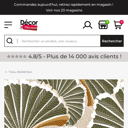
Commandez aujourd'hui, retirez rapidement en magasin !
Voir nos 23 magasins
+
0
Rechercher
⭐⭐⭐⭐⭐ 4.8/5 - Plus de 14 000 avis clients !
Tissu d'extérieur