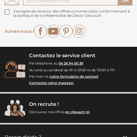
J'accepte de recevoir des offres commerciales conformément à
la politique de confidentialité de Décor Discount
Facebook
YouTube
Pinterest
Instagram
Suivez-nous !
Contactez le service client
Par téléphone au
04 26 94 00 39
du lundi au vendredi de 9h à 12h30 et de 13h30 à 17h
Par mail via
notre formulaire de contact
Contactez votre magasin
On recrute !
Découvrez nos offres
en cliquant ici