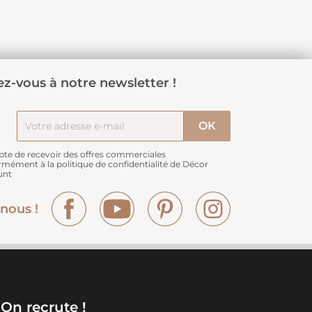
z-vous à notre newsletter !
pte de recevoir des offres commerciales
rmément à
la politique de confidentialité de Décor
unt
Facebook
YouTube
Pinterest
Instagram
nous !
On recrute !