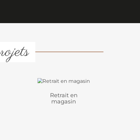
rojets
Retrait en
magasin