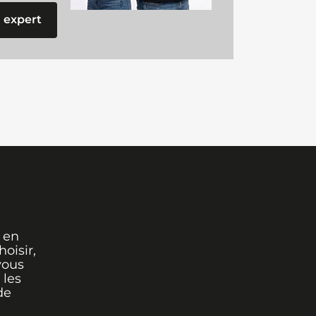
 expert
 en
oisir,
vous
 les
de