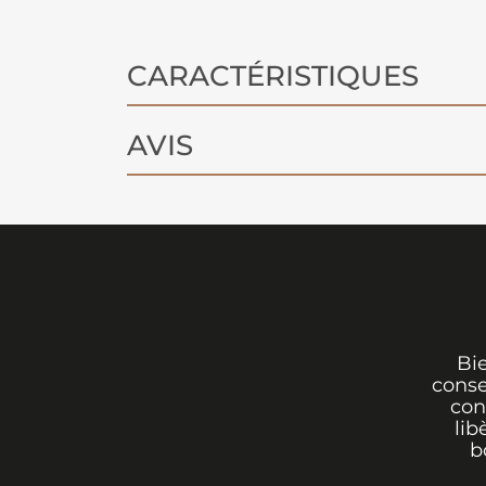
CARACTÉRISTIQUES
AVIS
Bi
conse
con
lib
b