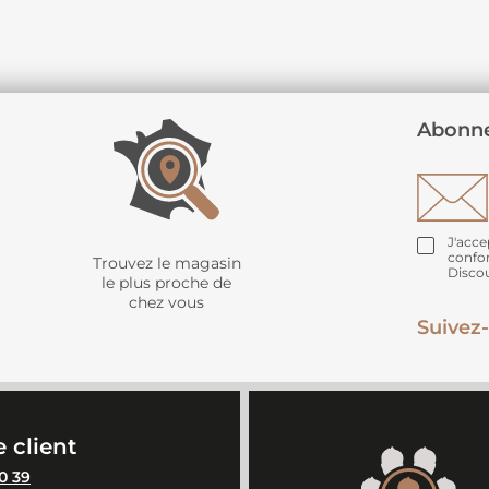
Abonne
J'acce
confo
Trouvez le magasin
Disco
le plus proche de
chez vous
Suivez-
 client
0 39