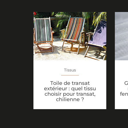
Tissus
Toile de transat
G
extérieur : quel tissu
choisir pour transat,
fen
chilienne ?