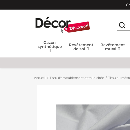
Co
Gazon
Revêtement
Revêtement
synthétique
de sol
mural
Accueil
Tissu d'ameublement et toile cirée
Tissu au mètr