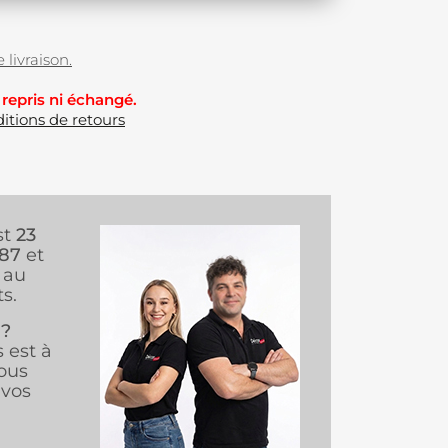
 livraison.
 repris ni échangé.
itions de retours
st
23
987
et
au
s.
 ?
s est à
ous
vos