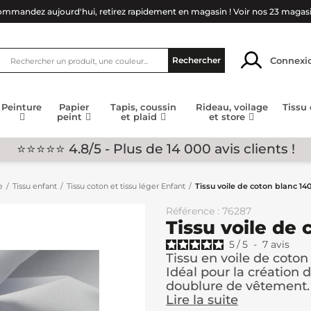
mmandez aujourd'hui, retirez rapidement en magasin !
Voir nos 23 magas
Connexi
Rechercher
Peinture
Papier
Tapis, coussin
Rideau, voilage
Tissu
peint
et plaid
et store
⭐⭐⭐⭐⭐ 4.8/5 - Plus de 14 000 avis clients !
e
Tissu enfant
Tissu coton et tissu léger Enfant
Tissu voile de coton blanc 14
Référence : 76287
Tissu voile de
5
/
5
-
7
avis
Tissu en voile de coton
Idéal pour la création
doublure de vêtement.
Lire la suite