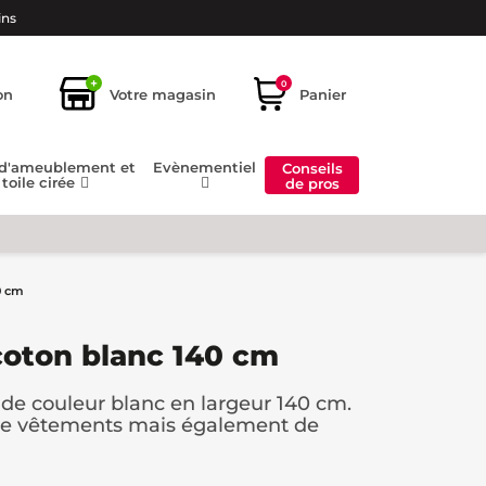
ins
+
0
on
Votre magasin
Panier
 d'ameublement et
Evènementiel
Conseils
toile cirée
de pros
0 cm
 coton blanc 140 cm
 de couleur blanc en largeur 140 cm.
 de vêtements mais également de