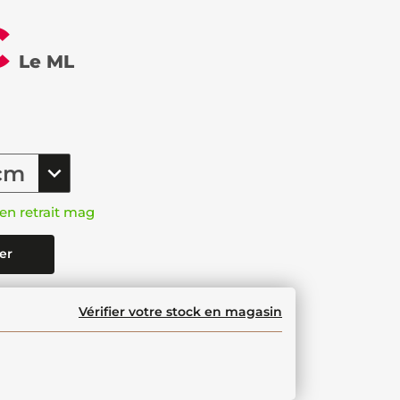
€
Le ML
en retrait mag
er
Vérifier votre stock en magasin