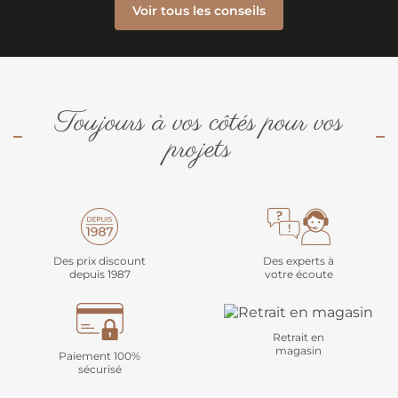
Voir tous les conseils
Toujours à vos côtés pour vos
projets
Des prix discount
Des experts à
depuis 1987
votre écoute
Retrait en
magasin
Paiement 100%
sécurisé