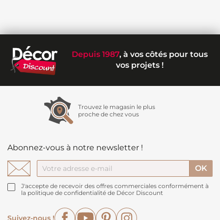
Depuis 1987
, à vos côtés pour tous
vos projets !
Trouvez le magasin le plus
proche de chez vous
Abonnez-vous à notre newsletter !
J'accepte de recevoir des offres commerciales conformément à
la politique de confidentialité de Décor Discount
Facebook
YouTube
Pinterest
Instagram
Suivez-nous !