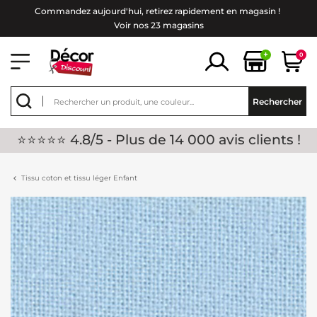
Commandez aujourd'hui, retirez rapidement en magasin !
Voir nos 23 magasins
+
0
Rechercher
⭐⭐⭐⭐⭐ 4.8/5 - Plus de 14 000 avis clients !
Tissu coton et tissu léger Enfant