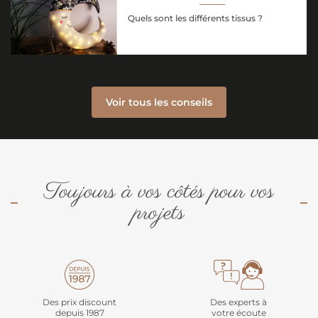
Quels sont les différents tissus ?
Voir tous les conseils
Toujours à vos côtés pour vos
projets
Des prix discount
Des experts à
depuis 1987
votre écoute