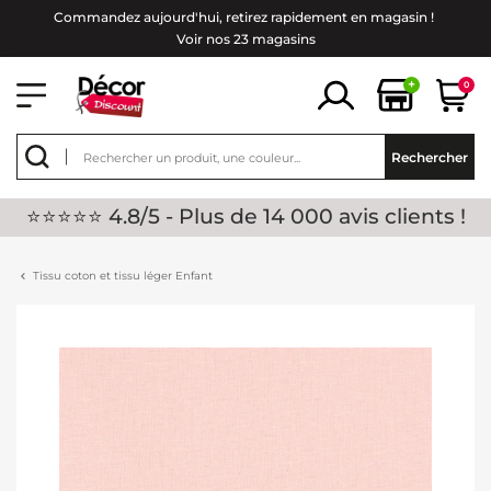
Commandez aujourd'hui, retirez rapidement en magasin !
Voir nos 23 magasins
+
0
Rechercher
⭐⭐⭐⭐⭐ 4.8/5 - Plus de 14 000 avis clients !
Tissu coton et tissu léger Enfant