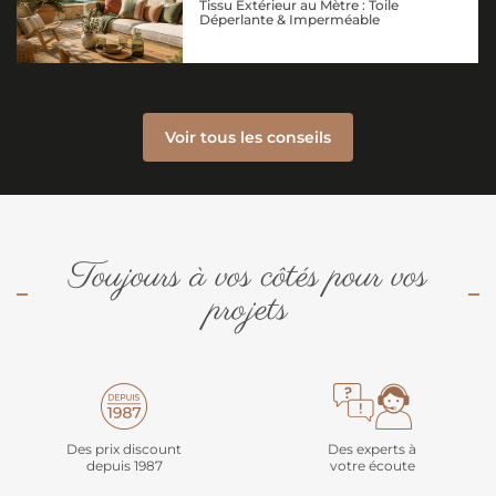
Tissu Extérieur au Mètre : Toile
Déperlante & Imperméable
Voir tous les conseils
Toujours à vos côtés pour vos
projets
Des prix discount
Des experts à
depuis 1987
votre écoute