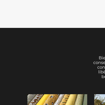
Bi
conse
con
lib
b