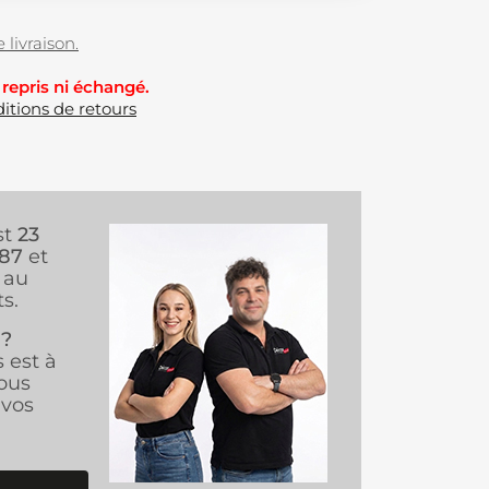
 livraison.
 repris ni échangé.
itions de retours
st
23
987
et
au
s.
 ?
s est à
ous
vos