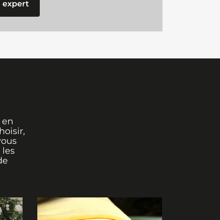
 expert
 en
oisir,
vous
 les
de