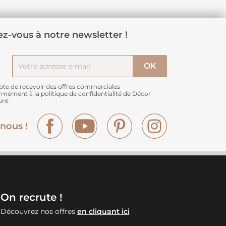
z-vous à notre newsletter !
pte de recevoir des offres commerciales
rmément à
la politique de confidentialité de Décor
unt
Facebook
YouTube
Pinterest
Instagram
nous !
On recrute !
Découvrez nos offres
en cliquant ici