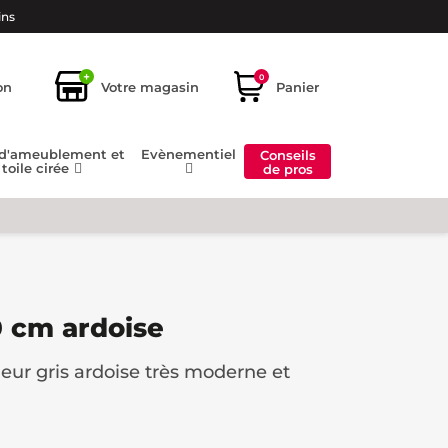
ins
+
0
on
Votre magasin
Panier
 d'ameublement et
Evènementiel
Conseils
toile cirée
de pros
0 cm ardoise
leur gris ardoise très moderne et