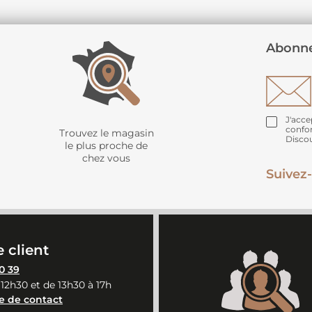
Abonne
J'acce
confo
Trouvez le magasin
Disco
le plus proche de
chez vous
Suivez-
 client
0 39
 12h30 et de 13h30 à 17h
e de contact