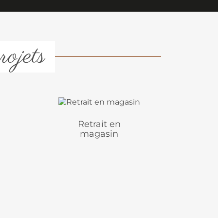
rojets
Retrait en
magasin