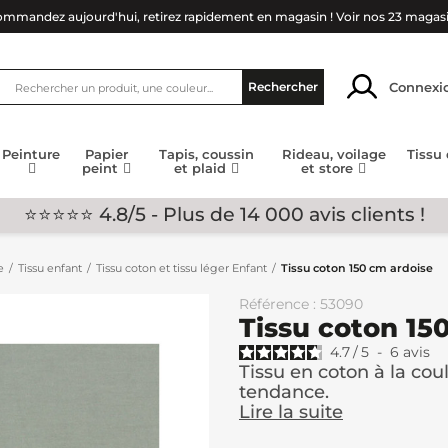
mmandez aujourd'hui, retirez rapidement en magasin !
Voir nos 23 magas
Connexi
Rechercher
Peinture
Papier
Tapis, coussin
Rideau, voilage
Tissu
peint
et plaid
et store
⭐⭐⭐⭐⭐ 4.8/5 - Plus de 14 000 avis clients !
e
Tissu enfant
Tissu coton et tissu léger Enfant
Tissu coton 150 cm ardoise
Référence : 53090
Tissu coton 15
4.7
/
5
-
6
avis
Tissu en coton à la cou
tendance.
Lire la suite