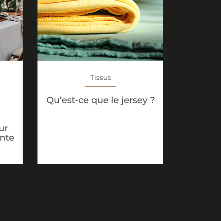
Tissus
Qu’est-ce que le jersey ?
ur
ante