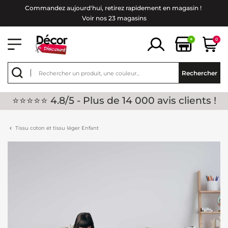
Commandez aujourd'hui, retirez rapidement en magasin !
Voir nos 23 magasins
+
0
Rechercher
⭐⭐⭐⭐⭐ 4.8/5 - Plus de 14 000 avis clients !
Tissu coton et tissu léger Enfant