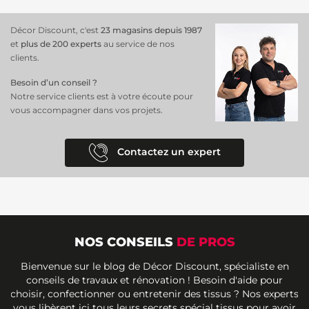
Décor Discount, c'est
23 magasins depuis 1987
et
plus de 200 experts
au service de nos
clients.
Besoin d’un conseil ?
Notre service clients est à votre écoute pour
vous accompagner dans vos projets.
Contactez un expert
NOS CONSEILS
DE PROS
Bienvenue sur le blog de Décor Discount, spécialiste en
conseils de travaux et rénovation ! Besoin d'aide pour
choisir, confectionner ou entretenir des tissus ? Nos experts
vous libèrent ici tous leurs secrets spécial tissus pour avoir