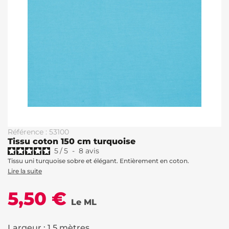
Référence : 53100
Tissu coton 150 cm turquoise
5
/
5
-
8
avis
Tissu uni turquoise sobre et élégant. Entièrement en coton.
Lire la suite
5,50 €
Le ML
Largeur : 1.5 mètres