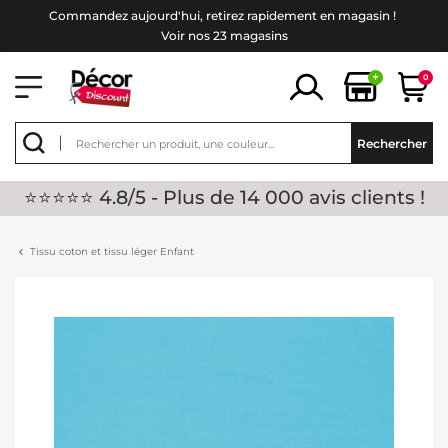
Commandez aujourd'hui, retirez rapidement en magasin !
Voir nos 23 magasins
+
0
Rechercher
⭐⭐⭐⭐⭐ 4.8/5 - Plus de 14 000 avis clients !
Tissu coton et tissu léger Enfant