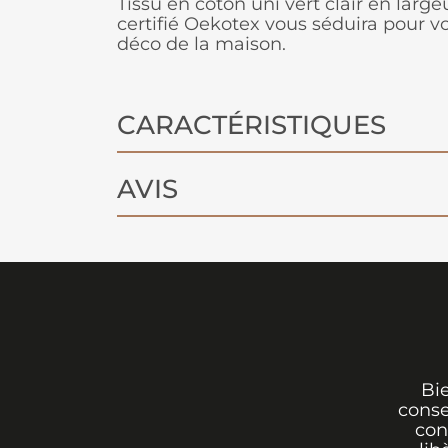
Tissu en coton uni vert clair en large
certifié Oekotex vous séduira pour v
déco de la maison.
CARACTÉRISTIQUES
AVIS
Bi
conse
con