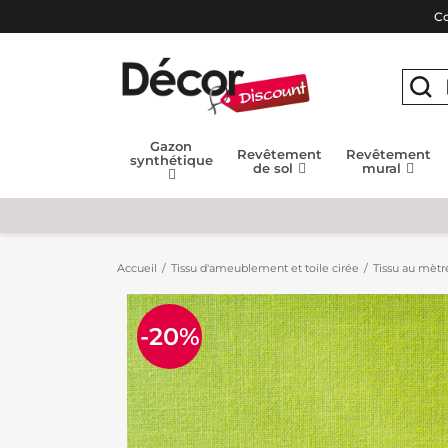
Co
Gazon
Revêtement
Revêtement
synthétique
de sol
mural
Accueil
Tissu d'ameublement et toile cirée
Tissu au mètr
-20%