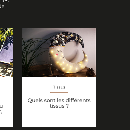
 les
de
Tissus
Quels sont les différents
su
tissus ?
,