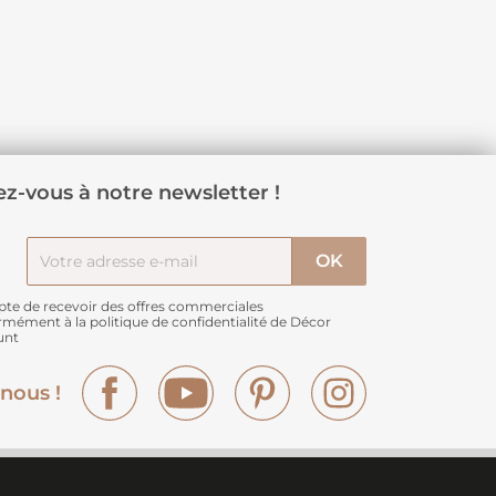
z-vous à notre newsletter !
pte de recevoir des offres commerciales
rmément à
la politique de confidentialité de Décor
unt
Facebook
YouTube
Pinterest
Instagram
nous !