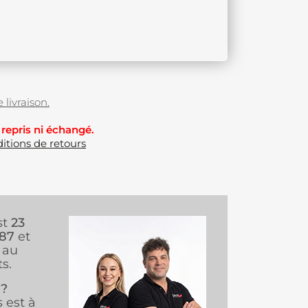
 livraison.
 repris ni échangé.
itions de retours
st
23
987
et
au
s.
 ?
s est à