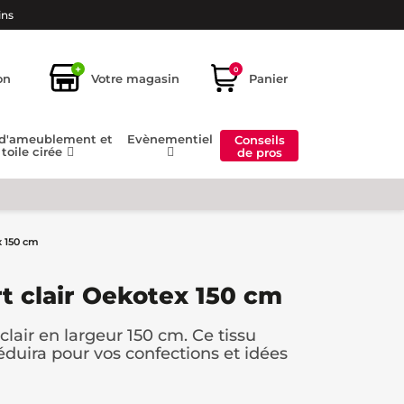
ins
+
0
on
Votre magasin
Panier
 d'ameublement et
Evènementiel
Conseils
toile cirée
de pros
x 150 cm
rt clair Oekotex 150 cm
clair en largeur 150 cm. Ce tissu
éduira pour vos confections et idées