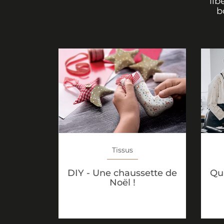
lib
b
Tissus
DIY - Une chaussette de
Qu’
Noël !