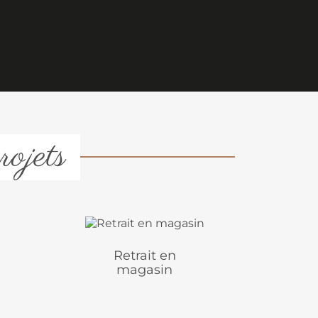
rojets
Retrait en
magasin