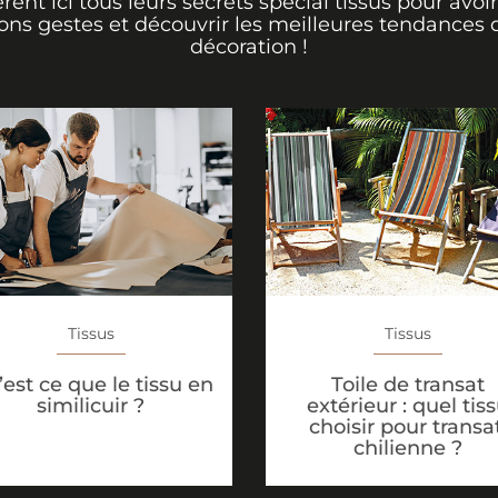
èrent ici tous leurs secrets spécial tissus pour avoir
ons gestes et découvrir les meilleures tendances 
décoration !
Tissus
Tissus
Toile de transat
est ce que le tissu en
extérieur : quel tis
similicuir ?
choisir pour transat
chilienne ?