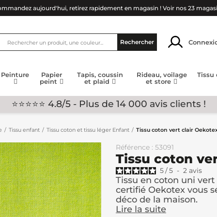
mmandez aujourd'hui, retirez rapidement en magasin !
Voir nos 23 magas
Connexi
Rechercher
Peinture
Papier
Tapis, coussin
Rideau, voilage
Tissu
peint
et plaid
et store
⭐⭐⭐⭐⭐ 4.8/5 - Plus de 14 000 avis clients !
e
Tissu enfant
Tissu coton et tissu léger Enfant
Tissu coton vert clair Oekote
Référence : 53091
Tissu coton ve
5
/
5
-
2
avis
Tissu en coton uni vert 
certifié Oekotex vous s
déco de la maison.
Lire la suite