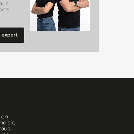
ous
vos
 expert
 en
oisir,
vous