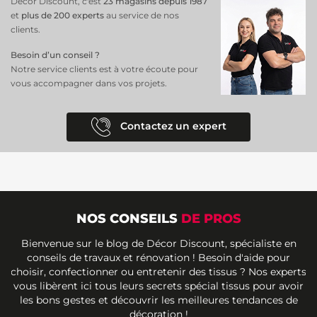
Décor Discount, c'est
23 magasins depuis 1987
et
plus de 200 experts
au service de nos
clients.
Besoin d’un conseil ?
Notre service clients est à votre écoute pour
vous accompagner dans vos projets.
Contactez un expert
NOS CONSEILS
DE PROS
Bienvenue sur le blog de Décor Discount, spécialiste en
conseils de travaux et rénovation ! Besoin d'aide pour
choisir, confectionner ou entretenir des tissus ? Nos experts
vous libèrent ici tous leurs secrets spécial tissus pour avoir
les bons gestes et découvrir les meilleures tendances de
décoration !