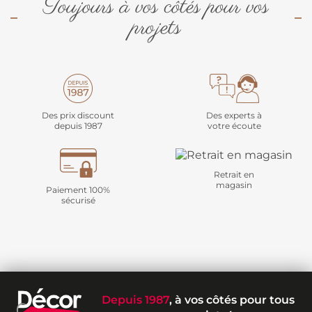
Toujours à vos côtés pour vos
projets
Des prix discount
Des experts à
depuis 1987
votre écoute
Retrait en
magasin
Paiement 100%
sécurisé
Depuis 1987
, à vos côtés pour tous