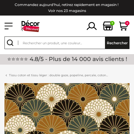
Commandez aujourd'hui, retirez rapidement en magasin !
Voir nos 23 magasins
+
0
Rechercher
⭐⭐⭐⭐⭐ 4.8/5 - Plus de 14 000 avis clients !
Tissu coton et tissu léger : double gaze, popeline, percale, coton...