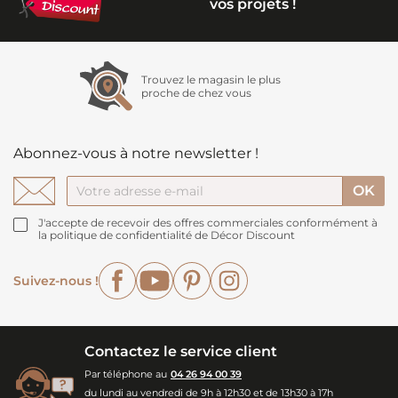
vos projets !
Trouvez le magasin le plus
proche de chez vous
Abonnez-vous à notre newsletter !
J'accepte de recevoir des offres commerciales conformément à
la politique de confidentialité de Décor Discount
Facebook
YouTube
Pinterest
Instagram
Suivez-nous !
Contactez le service client
Par téléphone au
04 26 94 00 39
du lundi au vendredi de 9h à 12h30 et de 13h30 à 17h