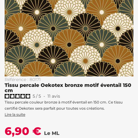
Référence : 80171
Tissu percale Oekotex bronze motif éventail 150
cm
5
/
5
-
11
avis
Tissu percale couleur bronze à motif éventail en 150 cm. Ce tissu
certifié Oekotex sera parfait pour toutes vos créations.
Lire la suite
6,90 €
Le ML