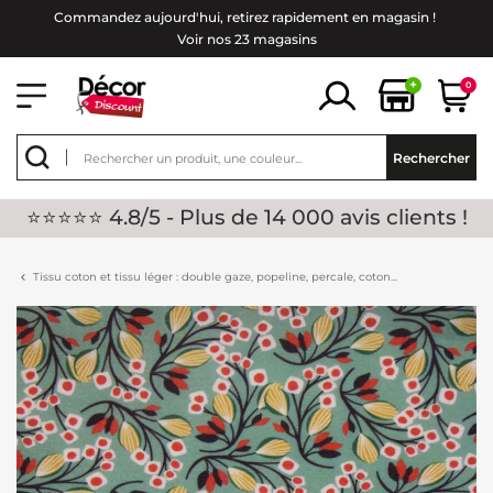
Commandez aujourd'hui, retirez rapidement en magasin !
Voir nos 23 magasins
+
0
Rechercher
⭐⭐⭐⭐⭐ 4.8/5 - Plus de 14 000 avis clients !
Tissu coton et tissu léger : double gaze, popeline, percale, coton...