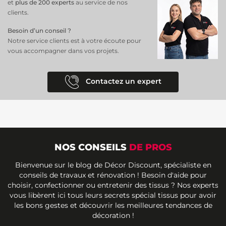
et
plus de 200 experts
au service de nos
clients.
Besoin d’un conseil ?
Notre service clients est à votre écoute pour
vous accompagner dans vos projets.
Contactez un expert
NOS CONSEILS
DE PROS
Bienvenue sur le blog de Décor Discount, spécialiste en
conseils de travaux et rénovation ! Besoin d'aide pour
choisir, confectionner ou entretenir des tissus ? Nos experts
vous libèrent ici tous leurs secrets spécial tissus pour avoir
les bons gestes et découvrir les meilleures tendances de
décoration !