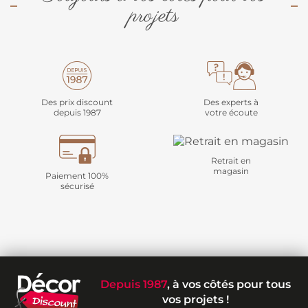
projets
Des prix discount
Des experts à
depuis 1987
votre écoute
Retrait en
magasin
Paiement 100%
sécurisé
Depuis 1987
, à vos côtés pour tous
vos projets !