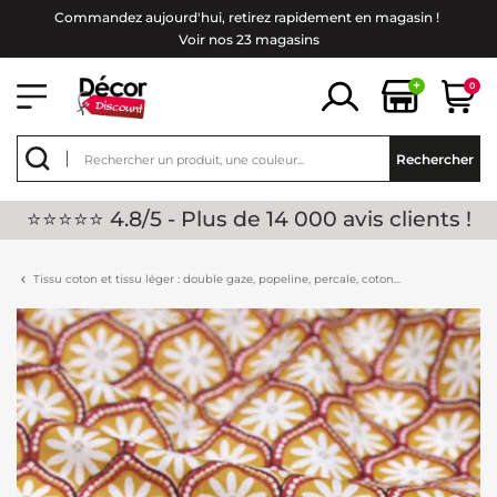
Commandez aujourd'hui, retirez rapidement en magasin !
Voir nos 23 magasins
+
0
Rechercher
⭐⭐⭐⭐⭐ 4.8/5 - Plus de 14 000 avis clients !
Tissu coton et tissu léger : double gaze, popeline, percale, coton...