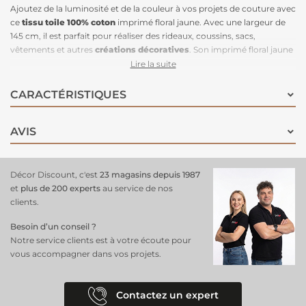
Ajoutez de la luminosité et de la couleur à vos projets de couture avec
ce
tissu toile 100% coton
imprimé floral jaune. Avec une largeur de
145 cm, il est parfait pour réaliser des rideaux, coussins, sacs,
vêtements et autres
créations décoratives
. Son imprimé floral jaune
apporte une touche de fraîcheur et de vitalité, tout en restant élégant
Lire la suite
et naturel grâce à la qualité du coton. Ce
tissu
est idéal pour ceux qui
cherchent à insuffler un vent de printemps à leur décoration ou leur
CARACTÉRISTIQUES
garde-robe.
AVIS
Décor Discount, c'est
23 magasins depuis 1987
et
plus de 200 experts
au service de nos
clients.
Besoin d’un conseil ?
Notre service clients est à votre écoute pour
vous accompagner dans vos projets.
Contactez un expert