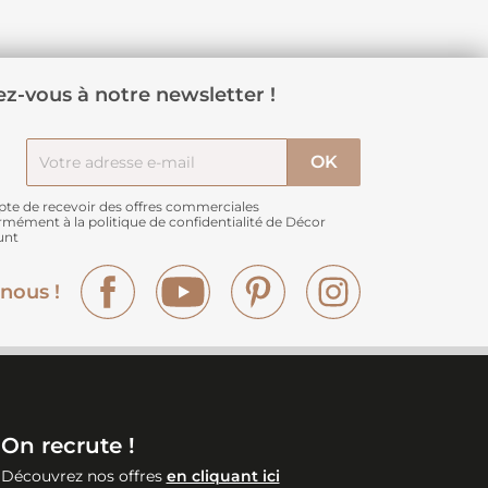
z-vous à notre newsletter !
pte de recevoir des offres commerciales
rmément à
la politique de confidentialité de Décor
unt
Facebook
YouTube
Pinterest
Instagram
nous !
On recrute !
Découvrez nos offres
en cliquant ici