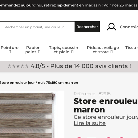
mmandez aujourd'hui, retirez rapidement en magasin !
Voir nos 23 magas
Connexi
Rechercher
Peinture
Papier
Tapis, coussin
Rideau, voilage
Tissu
peint
et plaid
et store
⭐⭐⭐⭐⭐ 4.8/5 - Plus de 14 000 avis clients !
Store enrouleur jour / nuit 75x180 cm marron
Référence : 82915
Store enrouleu
marron
Ce store enrouleur jour
Lire la suite