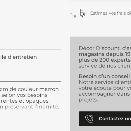
Estimez vos frais de
Décor Discount, c'e
magasins depuis 1
ile d'entretien
plus de 200 experts
service de nos client
Besoin d’un conseil
Notre service client
votre écoute pour v
0 cm de couleur marron
accompagner dans 
selon vos besoins
projets.
arentes et opaques.
n préservant l’intimité,
èces à vivre, bureaux ou
nir, ce store pratique a
Contactez un
rt au quotidien.