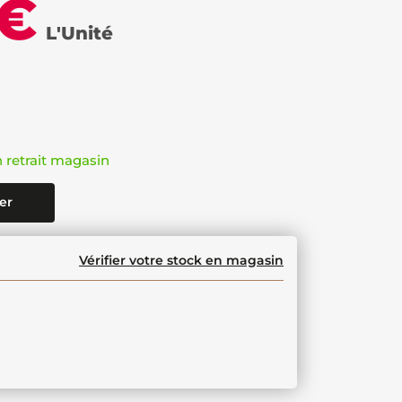
 €
L'Unité
n retrait magasin
er
Vérifier votre stock en magasin