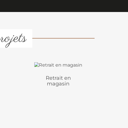
rojets
Retrait en
magasin