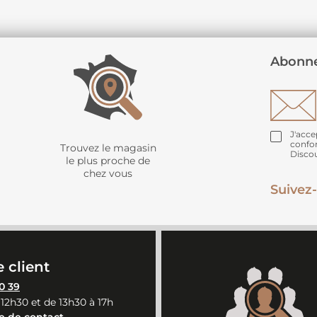
Abonne
J'acce
confo
Trouvez le magasin
Disco
le plus proche de
chez vous
Suivez-
 client
0 39
 12h30 et de 13h30 à 17h
e de contact