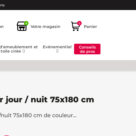
ins
+
0
on
Votre magasin
Panier
 d'ameublement et
Evènementiel
Conseils
toile cirée
de pros
r jour / nuit 75x180 cm
/nuit 75x180 cm de couleur...