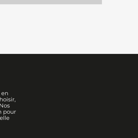
 en
oisir,
 Nos
n pour
elle