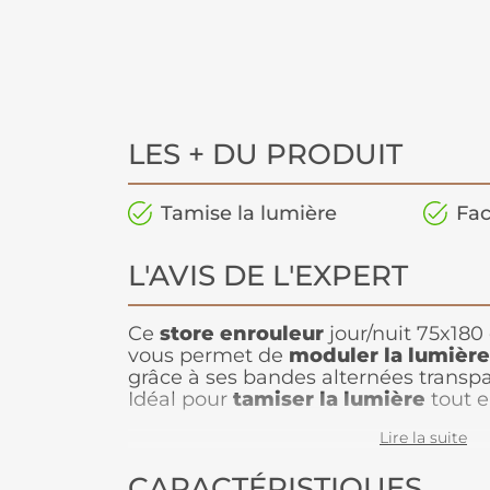
LES + DU PRODUIT
Tamise la lumière
Fac
L'AVIS DE L'EXPERT
Ce
store enrouleur
jour/nuit 75x18
vous permet de
moduler la lumière
grâce à ses bandes alternées transp
Idéal pour
tamiser la lumière
tout e
il s’intègre parfaitement dans les pi
Lire la suite
chambres. Facile à poser et à entrete
un design moderne et offre un confo
CARACTÉRISTIQUES