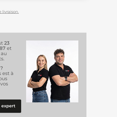
 livraison.
st
23
987
et
au
s.
 ?
s est à
ous
vos
 expert