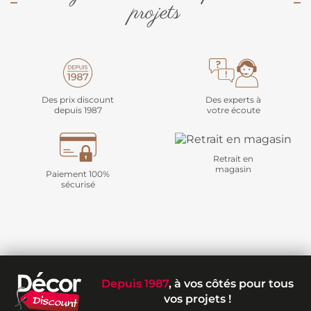
projets
Des prix discount
Des experts à
depuis 1987
votre écoute
Retrait en
magasin
Paiement 100%
sécurisé
Depuis 1987
, à vos côtés pour tous
vos projets !