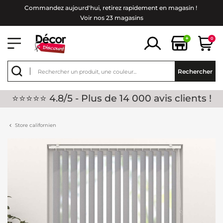
Commandez aujourd'hui, retirez rapidement en magasin !
Voir nos 23 magasins
+
0
Rechercher
⭐⭐⭐⭐⭐ 4.8/5 - Plus de 14 000 avis clients !
Store californien