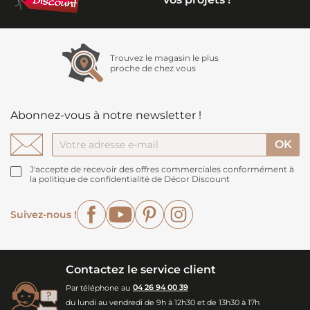
Trouvez le magasin le plus
proche de chez vous
Abonnez-vous à notre newsletter !
J'accepte de recevoir des offres commerciales conformément à
la politique de confidentialité de Décor Discount
Facebook
YouTube
Pinterest
Instagram
Suivez-nous !
Contactez le service client
Par téléphone au
04 26 94 00 39
du lundi au vendredi de 9h à 12h30 et de 13h30 à 17h