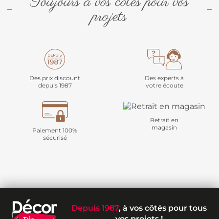
Toujours à vos côtés pour vos
projets
Des prix discount
Des experts à
depuis 1987
votre écoute
Retrait en
magasin
Paiement 100%
sécurisé
Depuis 1987
, à vos côtés pour tous
vos projets !