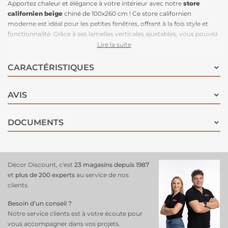
Apportez chaleur et élégance à votre intérieur avec notre
store
californien beige
chiné de 100x260 cm ! Ce store californien
moderne est idéal pour les petites fenêtres, offrant à la fois style et
fonctionnalité. Grâce à ses lamelles verticales ajustables, vous pouvez
moduler la lumière
naturelle selon vos envies, créant une
ambiance
Lire la suite
cosy
et accueillante. Sa teinte beige chiné ajoute une touche douce et
sophistiquée qui s’intègre parfaitement dans divers styles de
CARACTÉRISTIQUES
décoration, qu'ils soient contemporains ou classiques. Conçu à partir
de matériaux de qualité, ce store allie durabilité et esthétisme, tout en
AVIS
étant facile à entretenir. Pour maintenir son allure, découvrez nos
conseils pratiques sur comment nettoyer un
store californien
avec
simplicité. Avec ce
store californien beige
chiné de 100x260 cm,
DOCUMENTS
transformez votre espace en un havre de paix chic et confortable,
parfait pour tous vos moments de détente !
Décor Discount, c'est
23 magasins depuis 1987
et
plus de 200 experts
au service de nos
clients.
Besoin d’un conseil ?
Notre service clients est à votre écoute pour
vous accompagner dans vos projets.