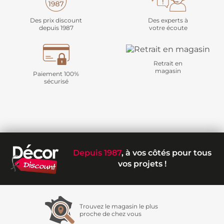
Des prix discount
Des experts à
depuis 1987
votre écoute
Retrait en
magasin
Paiement 100%
sécurisé
Depuis 1987
, à vos côtés pour tous
vos projets !
Trouvez le magasin le plus
proche de chez vous