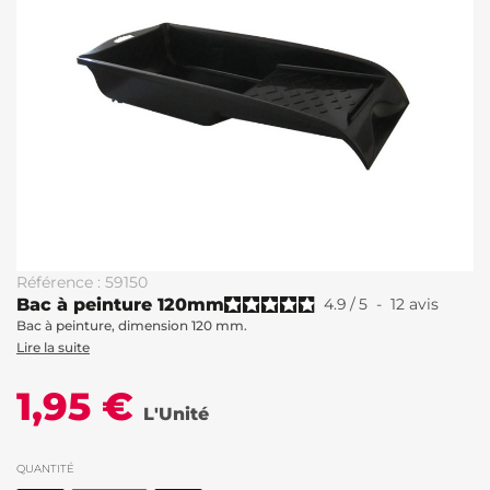
Référence : 59150
Bac à peinture 120mm
4.9
/
5
-
12
avis
Bac à peinture, dimension 120 mm.
Lire la suite
1,95 €
L'Unité
QUANTITÉ