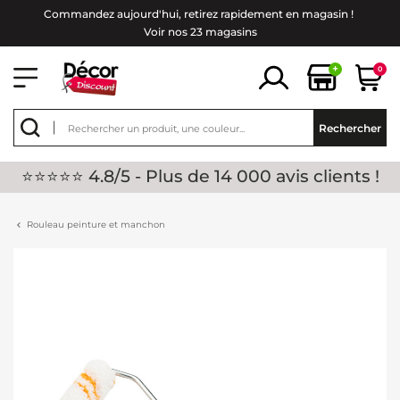
Commandez aujourd'hui, retirez rapidement en magasin !
Voir nos 23 magasins
+
0
Rechercher
⭐⭐⭐⭐⭐ 4.8/5 - Plus de 14 000 avis clients !
Rouleau peinture et manchon