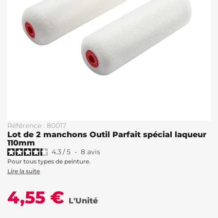
Référence : 80017
Lot de 2 manchons Outil Parfait spécial laqueur
110mm
4.3
/
5
-
8
avis
Pour tous types de peinture.
Lire la suite
4,55 €
L'Unité