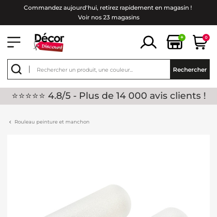
Commandez aujourd'hui, retirez rapidement en magasin !
Voir nos 23 magasins
+
0
Rechercher
⭐⭐⭐⭐⭐ 4.8/5 - Plus de 14 000 avis clients !
Rouleau peinture et manchon