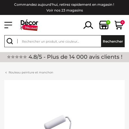
Commandez aujourd'hui, retirez rapidement en magasin !
Voir nos 23 magasins
+
0
Rechercher
⭐⭐⭐⭐⭐ 4.8/5 - Plus de 14 000 avis clients !
Rouleau peinture et manchon