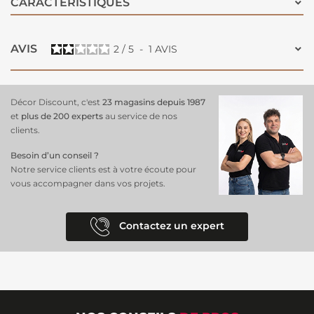
CARACTÉRISTIQUES
votre temps et vos ressources avec l’essoreur à rouleau, et assurez-
vous que vos outils de peinture restent en excellent état pour une
performance optimale à chaque utilisation.
AVIS
2
/
5
-
1
AVIS
Décor Discount, c'est
23 magasins depuis 1987
et
plus de 200 experts
au service de nos
clients.
Besoin d’un conseil ?
Notre service clients est à votre écoute pour
vous accompagner dans vos projets.
Contactez un expert