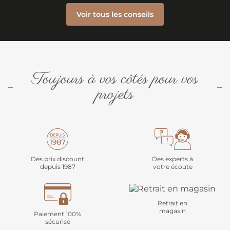
Voir tous les conseils
Toujours à vos côtés pour vos
projets
Des prix discount
Des experts à
depuis 1987
votre écoute
Retrait en
magasin
Paiement 100%
sécurisé