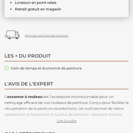
Livraison en point relais
Retrait gratuit en magasin
Estimez vos frais de livraison.
LES + DU PRODUIT
Gain de temps et économie de peinture
L'AVIS DE L'EXPERT
L’
essoreur à rouleau
est l’accessoire incontournable pour un
nettoyage efficace de vos rouleaux de peinture. Conçu pour faciliter la
récupération de la peinture excédentaire, cet outil permet de retirer
rapidement et facilement le surplus de peinture, réduisant ainsi les
déchets et simplifiant le nettoyage de vos rouleaux. Grâce à sa
Lire la suite
conception pratique, il vous
aide à récupérer l'excès de peinture
,
que vous pouvez réutiliser pour vos prochains projets. Optimisez