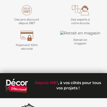
Des prix discount
Des experts à
depuis 1987
votre écoute
Retrait en
magasin
Paiement 100%
sécurisé
Depuis 1987
, à vos côtés pour tous
vos projets !