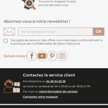
Trouvez le magasin le plus
proche de chez vous
Abonnez-vous à notre newsletter !
J'accepte de recevoir des offres commerciales conformément à
la politique de confidentialité de Décor Discount
Facebook
YouTube
Pinterest
Instagram
Suivez-nous !
Contactez le service client
Par téléphone au
04 26 94 00 39
du lundi au vendredi de 9h à 12h30 et de 13h30 à 17h
Par mail via
notre formulaire de contact
Contactez votre magasin