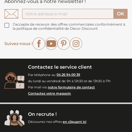
Abonnez-vous à notre newsletter !
J'accepte de recevoir des offres commerciales conformément à
la politique de confidentialité de Décor Discount
Facebook
YouTube
Pinterest
Instagram
Suivez-nous !
Contactez le service client
Par téléphone au
04 26 94 00 39
du lundi au vendredi de 9h à 12h30 et de 13h30 à 17h
Par mail via
notre formulaire de contact
Contactez votre magasin
On recrute !
Découvrez nos offres
en cliquant ici