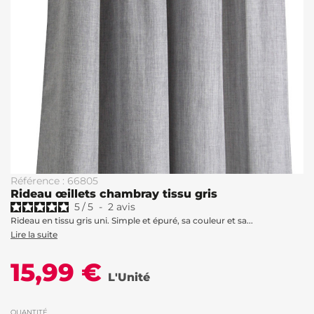
Référence : 66805
Rideau œillets chambray tissu gris
5
/
5
-
2
avis
Rideau en tissu gris uni. Simple et épuré, sa couleur et sa...
Lire la suite
15,99 €
L'Unité
QUANTITÉ