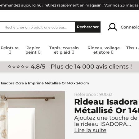
mmandez aujourd'hui, retirez rapidement en magasin !
Voir nos 23 magas
Connexi
Rechercher
Peinture
Papier
Tapis, coussin
Rideau, voilage
Tissu
peint
et plaid
et store
⭐⭐⭐⭐⭐ 4.8/5 - Plus de 14 000 avis clients !
 Isadora Ocre à Imprimé Métallisé Or 140 x 240 cm
Référence : 90033
Rideau Isadora
Métallisé Or 1
Ajoutez une touche de l
le rideau ISADORA...
Lire la suite