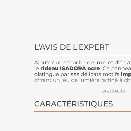
L'AVIS DE L'EXPERT
Ajoutez une touche de luxe et d'éclat
le
rideau ISADORA ocre
. Ce panne
distingue par ses délicats motifs
imp
offrant un jeu de lumière raffiné à
Idéal pour une pièce de vie chic ou
Lire la suite
il marie parfaitement la chaleur de l'
l'or.
CARACTÉRISTIQUES