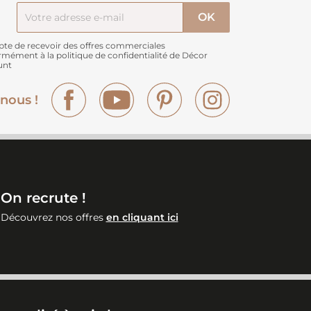
pte de recevoir des offres commerciales
rmément à
la politique de confidentialité de Décor
unt
Facebook
YouTube
Pinterest
Instagram
nous !
On recrute !
Découvrez nos offres
en cliquant ici