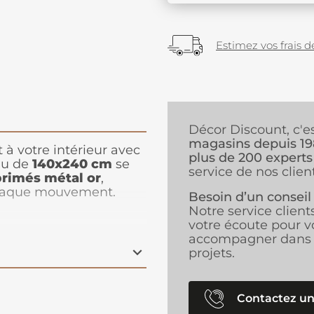
Estimez vos frais de
Décor Discount, c'e
magasins depuis 1
 à votre intérieur avec
plus de 200 experts
au de
140x240 cm
se
service de nos client
rimés métal or
,
 chaque mouvement.
Besoin d’un conseil
 une chambre élégante,
Notre service client
ocre et la brillance de
votre écoute pour v
accompagner dans 
projets.
Contactez un