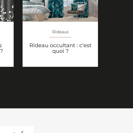
Rideaux
s
Rideau occultant : c’est
 ?
quoi ?