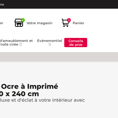
ins
+
0
on
Votre magasin
Panier
 d'ameublement et
Evènementiel
Conseils
toile cirée
de pros
 Ocre à Imprimé
40 x 240 cm
uxe et d'éclat à votre intérieur avec