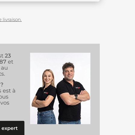
 livraison.
st
23
987
et
au
s.
 ?
s est à
ous
vos
 expert