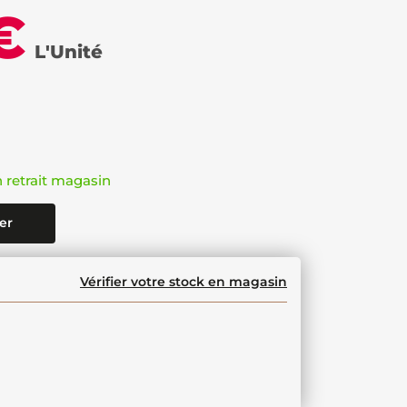
€
L'Unité
n retrait magasin
er
Vérifier votre stock en magasin