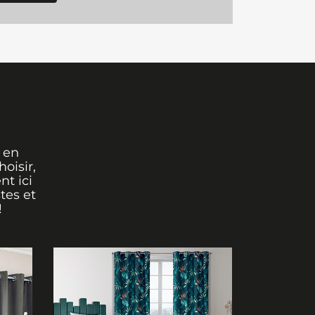
 en
oisir,
nt ici
tes et
!