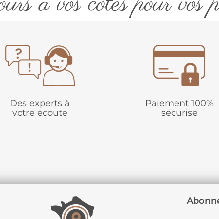
urs à vos côtés pour vos p
Des experts à
Paiement 100%
votre écoute
sécurisé
Abonne