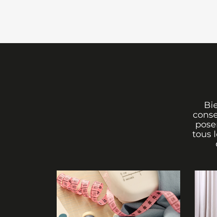
Bi
conse
poser
tous 