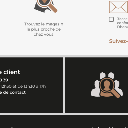
J'acce
confo
Trouvez le magasin
Disco
le plus proche de
chez vous
Suivez-
 client
0 39
 12h30 et de 13h30 à 17h
e de contact