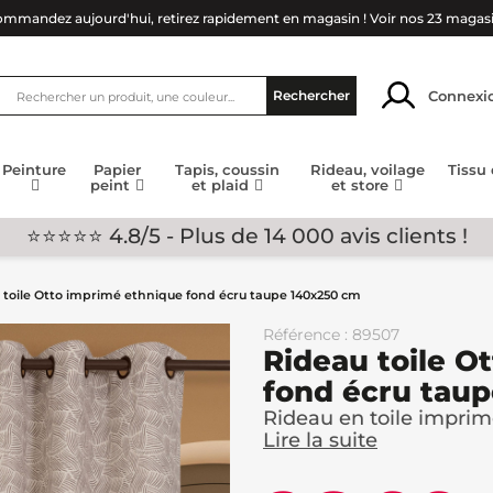
mmandez aujourd'hui, retirez rapidement en magasin !
Voir nos 23 magas
Connexi
Rechercher
Peinture
Papier
Tapis, coussin
Rideau, voilage
Tissu
peint
et plaid
et store
⭐⭐⭐⭐⭐ 4.8/5 - Plus de 14 000 avis clients !
 toile Otto imprimé ethnique fond écru taupe 140x250 cm
Référence : 89507
Rideau toile O
fond écru tau
Rideau en toile imprim
Lire la suite