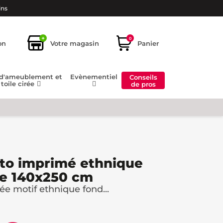
ins
+
0
on
Votre magasin
Panier
 d'ameublement et
Evènementiel
Conseils
toile cirée
de pros
tto imprimé ethnique
pe 140x250 cm
ée motif ethnique fond...