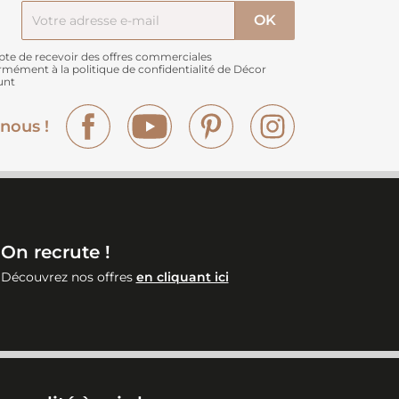
pte de recevoir des offres commerciales
rmément à
la politique de confidentialité de Décor
unt
Facebook
YouTube
Pinterest
Instagram
nous !
On recrute !
Découvrez nos offres
en cliquant ici