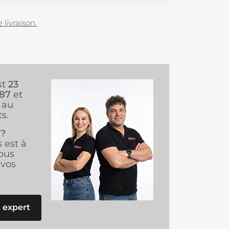
 livraison.
st
23
987
et
au
s.
 ?
s est à
ous
vos
 expert