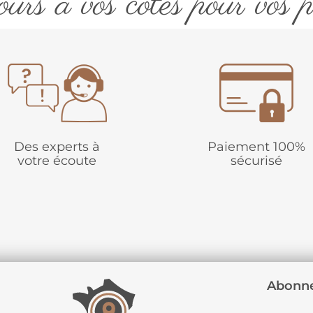
urs à vos côtés pour vos p
Des experts à
Paiement 100%
votre écoute
sécurisé
Abonne