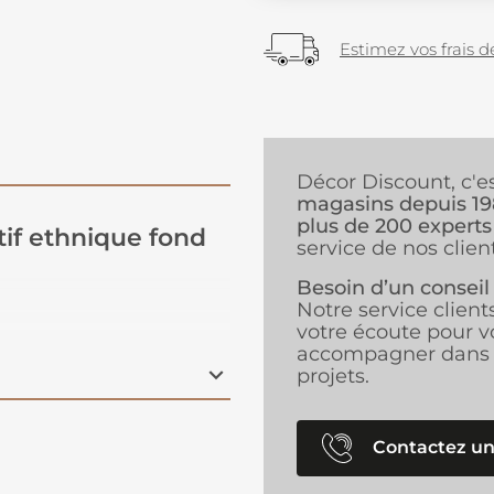
Estimez vos frais de
Décor Discount, c'e
magasins depuis 1
plus de 200 experts
if ethnique fond
service de nos client
Besoin d’un conseil
son
motif ethnique
Notre service client
votre écoute pour v
primé graphique et le
accompagner dans 
us les
styles
projets.
 il est idéal pour
Contactez un
toile offre une belle