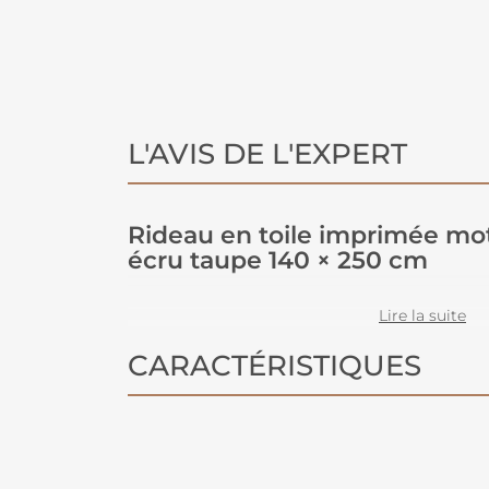
L'AVIS DE L'EXPERT
Rideau en toile imprimée mot
écru taupe 140 × 250 cm
Optez pour ce
rideau en toile
avec 
Lire la suite
taupe posé sur un fond écru. Son im
CARACTÉRISTIQUES
taupe sont faciles à associer dans to
d'intérieur
.
Avec ses dimensions de 140 × 250 cm,
habiller fenêtres et baies vitrées. Sa 