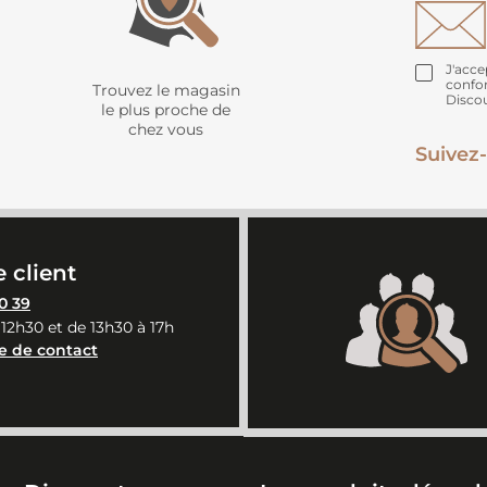
J'acce
confo
Trouvez le magasin
Disco
le plus proche de
chez vous
Suivez-
 client
0 39
 12h30 et de 13h30 à 17h
e de contact