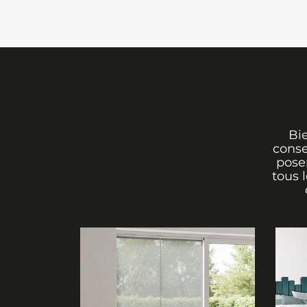
tenue et contribue à créer une ambi
accueillante, aussi bien dans un
int
que bohème ou naturel.
Bi
conse
poser
tous 