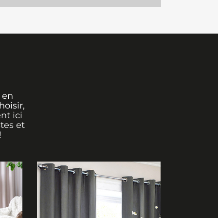
 en
oisir,
nt ici
tes et
!