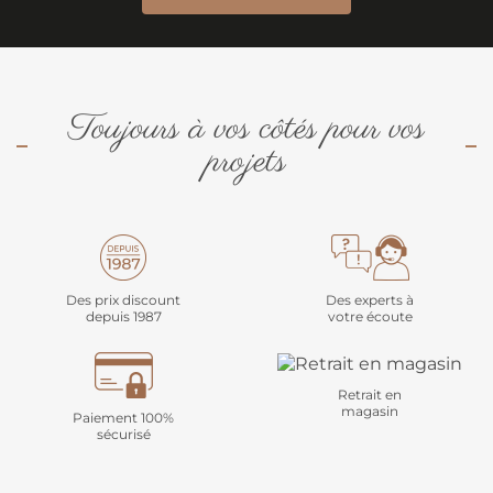
Toujours à vos côtés pour vos
projets
Des prix discount
Des experts à
depuis 1987
votre écoute
Retrait en
magasin
Paiement 100%
sécurisé