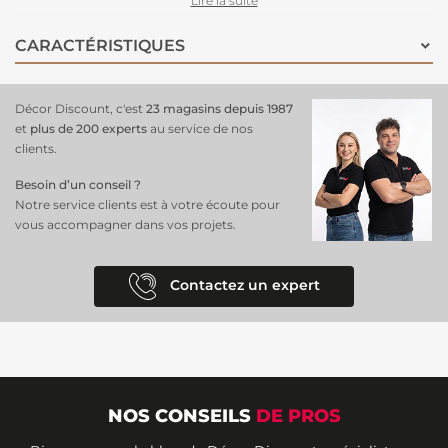
Lire la suite
métalliques, il s’installe facilement sur toutes les tringles standards.
Un choix chic et polyvalent pour sublimer votre salon, chambre ou
CARACTÉRISTIQUES
bureau.
Décor Discount, c'est
23 magasins depuis 1987
et
plus de 200 experts
au service de nos
clients.
Besoin d’un conseil ?
Notre service clients est à votre écoute pour
vous accompagner dans vos projets.
Contactez un expert
NOS CONSEILS
DE PROS