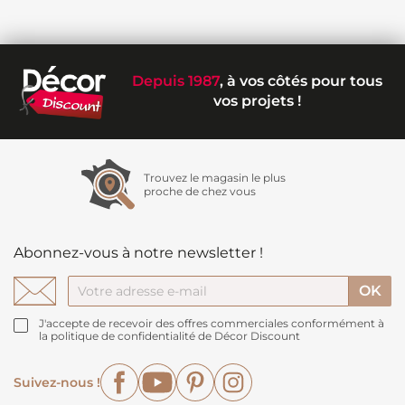
Depuis 1987
, à vos côtés pour tous
vos projets !
Trouvez le magasin le plus
proche de chez vous
Abonnez-vous à notre newsletter !
J'accepte de recevoir des offres commerciales conformément à
la politique de confidentialité de Décor Discount
Facebook
YouTube
Pinterest
Instagram
Suivez-nous !