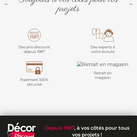
projets
Des prix discount
Des experts à
depuis 1987
votre écoute
Retrait en
magasin
Paiement 100%
sécurisé
Depuis 1987
, à vos côtés pour tous
vos projets !