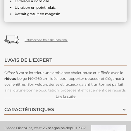
Livraison à domicile
Livraison en point relais
Retrait gratuit en magasin
Estimez vos frais de livraison.
L'AVIS DE L'EXPERT
Offrez à votre intérieur une ambiance chaleureuse et raffinée avec le
rideau
beige 140x260 cm, idéal pour apporter douceur et élégance à
vos fenêtres. Son velours dense et luxueux garantit un tombé parfait
ainsi qu’une bonne occultation, protégeant efficacement des regards
tout en tamisant la lumière. La teinte beige naturelle, sobre et
Lire la suite
polyvalente, se marie aisément avec une grande variété de styles
déco, du plus classique au moderne. Grâce au galon fronceur, ce
CARACTÉRISTIQUES
rideau s’adapte facilement aux tringles munies de crochets ou de
ruflettes, assurant un pliage harmonieux et régulier. Avec ses
dimensions généreuses, il convient parfaitement aux fenêtres
Décor Discount, c'est
23 magasins depuis 1987