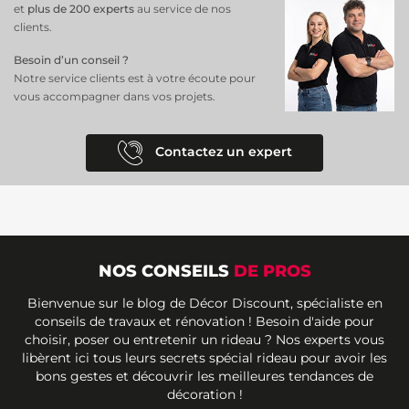
standard et aux baies vitrées, alliant praticité et esthétique pour un
et
plus de 200 experts
au service de nos
intérieur accueillant et chic.
clients.
Besoin d’un conseil ?
Notre service clients est à votre écoute pour
vous accompagner dans vos projets.
Contactez un expert
NOS CONSEILS
DE PROS
Bienvenue sur le blog de Décor Discount, spécialiste en
conseils de travaux et rénovation ! Besoin d'aide pour
choisir, poser ou entretenir un rideau ? Nos experts vous
libèrent ici tous leurs secrets spécial rideau pour avoir les
bons gestes et découvrir les meilleures tendances de
décoration !