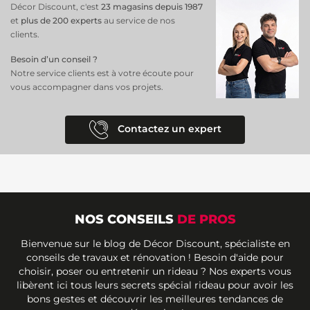
parfaitement aux fenêtres standards et portes-fenêtres, faisant de ce
Décor Discount, c'est
23 magasins depuis 1987
rideau
un choix idéal pour créer une ambiance chaleureuse et
et
plus de 200 experts
au service de nos
sophistiquée dans votre salon, chambre ou bureau.
clients.
Besoin d’un conseil ?
Notre service clients est à votre écoute pour
vous accompagner dans vos projets.
Contactez un expert
NOS CONSEILS
DE PROS
Bienvenue sur le blog de Décor Discount, spécialiste en
conseils de travaux et rénovation ! Besoin d'aide pour
choisir, poser ou entretenir un rideau ? Nos experts vous
libèrent ici tous leurs secrets spécial rideau pour avoir les
bons gestes et découvrir les meilleures tendances de