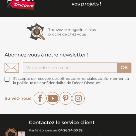
vos projets !
Trouvez le magasin le plus
proche de chez vous
Abonnez-vous à notre newsletter !
J'accepte de recevoir des offres commerciales conformément à
la politique de confidentialité de Décor Discount
Facebook
YouTube
Pinterest
Instagram
Suivez-nous !
Contactez le service client
Par téléphone au
04 26 94 00 39