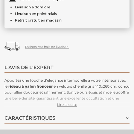
Livraison à domicile
Livraison en point relais
Retrait gratuit en magasin
Estimez vos frais de livraison.
L'AVIS DE L'EXPERT
Apportez une touche d’élégance intemporelle à votre intérieur avec
le
rideau à galon fronceur
en velours chenille gris 140x260 cm, conçu
pour allier douceur et raffinement. Son velours épais et moelleux offre
une belle densité, garantissant une excellente occultation et une
isolation phonique renforcée. La nuance gris neutre et chic s’adapte
Lire la suite
facilement à tous les styles de décoration, du plus moderne au plus
classique. Grâce à son galon fronceur, ce rideau se pose aisément sur
CARACTÉRISTIQUES
toutes sortes de tringles équipées de crochets ou ruflettes, offrant un
plissage parfait et régulier. Ses dimensions généreuses conviennent