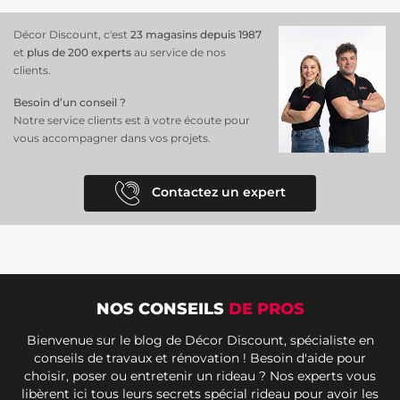
Décor Discount, c'est
23 magasins depuis 1987
et
plus de 200 experts
au service de nos
clients.
Besoin d’un conseil ?
Notre service clients est à votre écoute pour
vous accompagner dans vos projets.
Contactez un expert
NOS CONSEILS
DE PROS
Bienvenue sur le blog de Décor Discount, spécialiste en
conseils de travaux et rénovation ! Besoin d'aide pour
choisir, poser ou entretenir un rideau ? Nos experts vous
libèrent ici tous leurs secrets spécial rideau pour avoir les