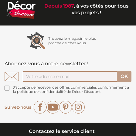
Depuis 1987
, à vos côtés pour tous
vos projets !
Trouvez le magasin le plus
proche de chez vous
Abonnez-vous à notre newsletter !
J'accepte de recevoir des offres commerciales conformément à
la politique de confidentialité de Décor Discount
Facebook
YouTube
Pinterest
Instagram
Suivez-nous !
Contactez le service client