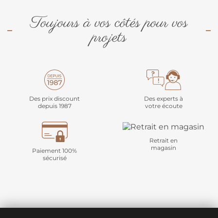
Toujours à vos côtés pour vos
projets
Des prix discount
Des experts à
depuis 1987
votre écoute
Retrait en
magasin
Paiement 100%
sécurisé