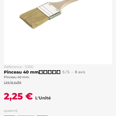
Référence : 5356
Pinceau 40 mm
5
/
5
-
8
avis
Pinceau 40 mm.
Lire la suite
2,25 €
L'Unité
QUANTITÉ