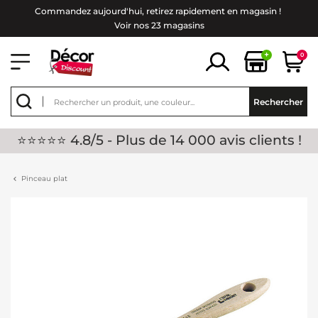
Commandez aujourd'hui, retirez rapidement en magasin !
Voir nos 23 magasins
+
0
Rechercher
⭐⭐⭐⭐⭐ 4.8/5 - Plus de 14 000 avis clients !
Pinceau plat