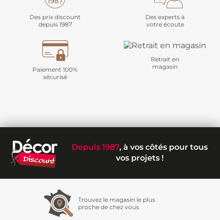
Des prix discount
Des experts à
depuis 1987
votre écoute
Retrait en
magasin
Paiement 100%
sécurisé
Depuis 1987
, à vos côtés pour tous
vos projets !
Trouvez le magasin le plus
proche de chez vous