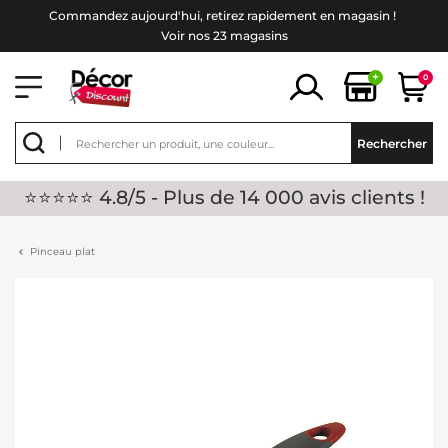
Commandez aujourd'hui, retirez rapidement en magasin !
Voir nos 23 magasins
+
0
Rechercher
⭐⭐⭐⭐⭐ 4.8/5 - Plus de 14 000 avis clients !
Pinceau plat