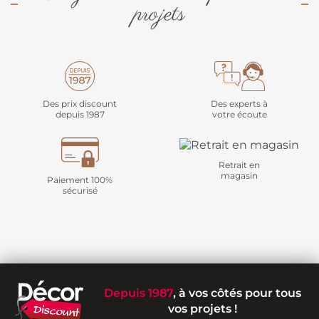
projets
Des prix discount
Des experts à
depuis 1987
votre écoute
Retrait en
magasin
Paiement 100%
sécurisé
Depuis 1987
, à vos côtés pour tous
vos projets !