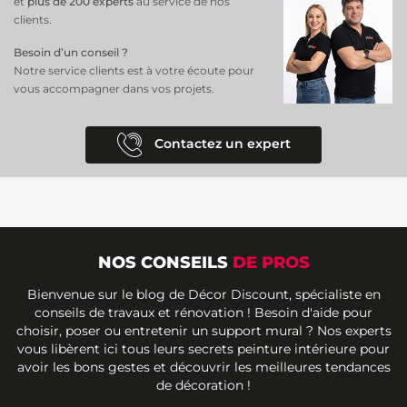
et
plus de 200 experts
au service de nos
clients.
Besoin d’un conseil ?
Notre service clients est à votre écoute pour
vous accompagner dans vos projets.
Contactez un expert
NOS CONSEILS
DE PROS
Bienvenue sur le blog de Décor Discount, spécialiste en
conseils de travaux et rénovation ! Besoin d'aide pour
choisir, poser ou entretenir un support mural ? Nos experts
vous libèrent ici tous leurs secrets peinture intérieure pour
avoir les bons gestes et découvrir les meilleures tendances
de décoration !