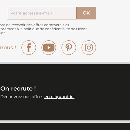
pte de recevoir des offres commerciales
rmément à
la politique de confidentialité de Décor
unt
Facebook
YouTube
Pinterest
Instagram
nous !
On recrute !
Découvrez nos offres
en cliquant ici