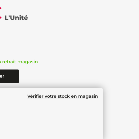
€
L'Unité
n retrait magasin
er
Vérifier votre stock en magasin