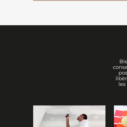
Bi
conse
pos
libè
les