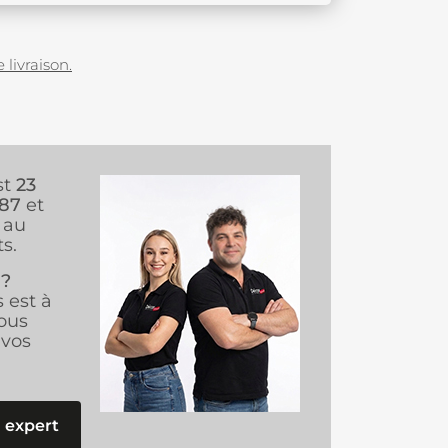
 livraison.
st
23
987
et
au
s.
 ?
s est à
ous
vos
 expert