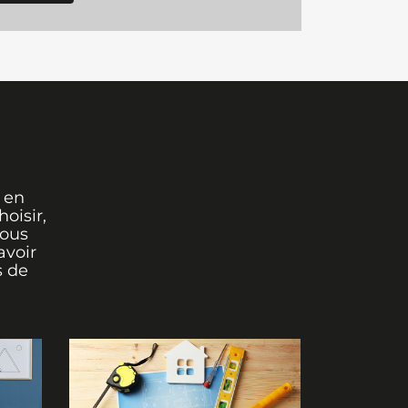
 en
oisir,
vous
avoir
s de