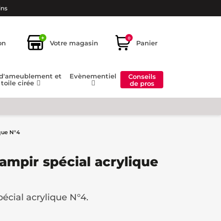
ins
+
0
on
Votre magasin
Panier
 d'ameublement et
Evènementiel
Conseils
toile cirée
de pros
que N°4
ampir spécial acrylique
écial acrylique N°4.