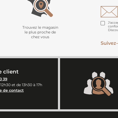
J'acce
confo
Trouvez le magasin
Disco
le plus proche de
chez vous
Suivez-
 client
0 39
 12h30 et de 13h30 à 17h
e de contact