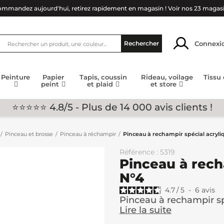
mmandez aujourd'hui, retirez rapidement en magasin !
Voir nos 23 magas
Connexi
Rechercher
Peinture
Papier
Tapis, coussin
Rideau, voilage
Tissu
peint
et plaid
et store
⭐⭐⭐⭐⭐ 4.8/5 - Plus de 14 000 avis clients !
Pinceau et brosse
Pinceau à réchampir
Pinceau à rechampir spécial acryli
Référence : 5319
Pinceau à rech
N°4
4.7
/
5
-
6
avis
Pinceau à rechampir sp
Lire la suite