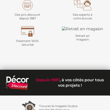
Des prix discount
Des experts à
depuis 1987
votre écoute
Retrait en
magasin
Paiement 100%
sécurisé
Depuis 1987
, à vos côtés pour tous
vos projets !
Trouvez le magasin le plus
proche de chez vous