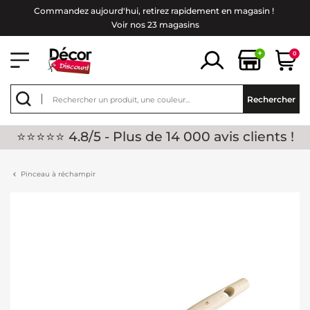
Commandez aujourd'hui, retirez rapidement en magasin !
Voir nos 23 magasins
+
0
Rechercher
⭐⭐⭐⭐⭐ 4.8/5 - Plus de 14 000 avis clients !
Pinceau à réchampir