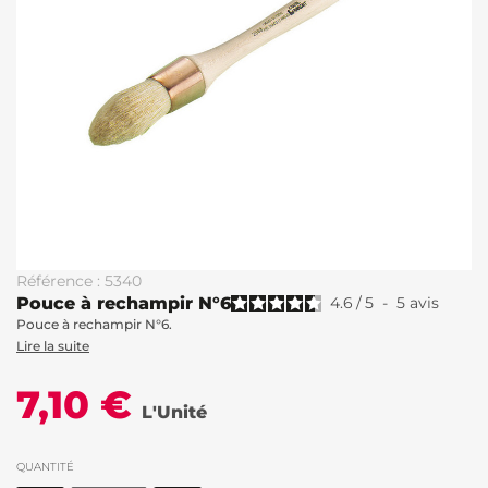
Référence : 5340
Pouce à rechampir N°6
4.6
/
5
-
5
avis
Pouce à rechampir N°6.
Lire la suite
7,10 €
L'Unité
QUANTITÉ