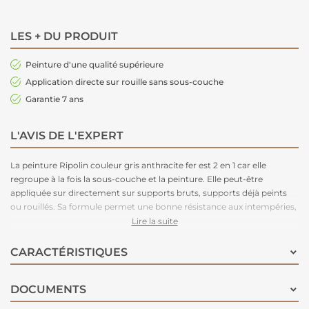
LES + DU PRODUIT
Peinture d'une qualité supérieure
Application directe sur rouille sans sous-couche
Garantie 7 ans
L'AVIS DE L'EXPERT
La peinture Ripolin couleur gris anthracite fer est 2 en 1 car elle
regroupe à la fois la sous-couche et la peinture. Elle peut-être
appliquée sur directement sur supports bruts, supports déjà peints
ou rouillés. Sa formule permet une bonne résistance aux intempéries,
UV, chocs... Elle est anticorrosion et assure une excellente adhésion
Lire la suite
du support. Cette peinture est teintable au comptoir de la machine à
teinter, pour vous offrir une couleur unique. Garantie 7 ans.
CARACTÉRISTIQUES
DOCUMENTS