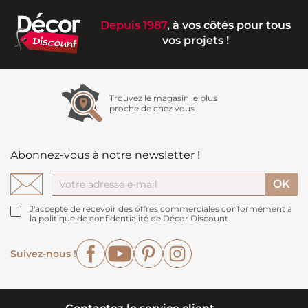
Depuis 1987
, à vos côtés pour tous
vos projets !
Trouvez le magasin le plus
proche de chez vous
Abonnez-vous à notre newsletter !
J'accepte de recevoir des offres commerciales conformément à
la politique de confidentialité de Décor Discount
Facebook
YouTube
Pinterest
Instagram
Suivez-nous !