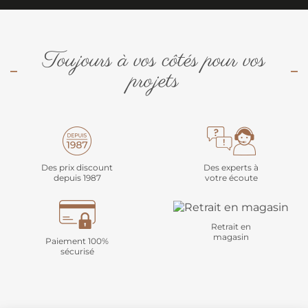
Toujours à vos côtés pour vos
projets
Des prix discount
Des experts à
depuis 1987
votre écoute
Retrait en
magasin
Paiement 100%
sécurisé