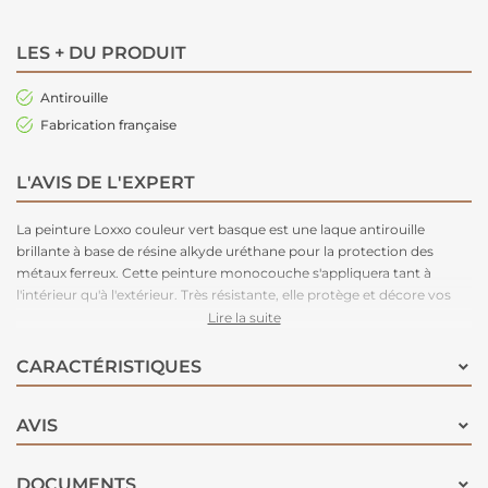
LES + DU PRODUIT
Antirouille
Fabrication française
L'AVIS DE L'EXPERT
La peinture Loxxo couleur vert basque est une laque antirouille
brillante à base de résine alkyde uréthane pour la protection des
métaux ferreux. Cette peinture monocouche s'appliquera tant à
l'intérieur qu'à l'extérieur. Très résistante, elle protège et décore vos
grilles, balcons, volets, portails, rampes, serrureries etc. D'application
Lire la suite
facile cette peinture a une grande résistance dans le temps et une
grande protection contre les UV et les intempéries. Peingez vos
CARACTÉRISTIQUES
supports en toute rapidité.
AVIS
DOCUMENTS