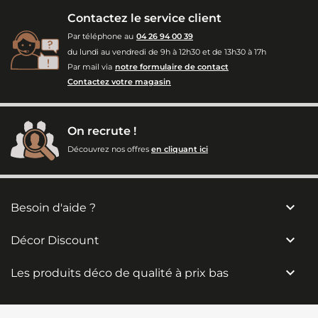
Contactez le service client
Par téléphone au
04 26 94 00 39
du lundi au vendredi de 9h à 12h30 et de 13h30 à 17h
Par mail via
notre formulaire de contact
Contactez votre magasin
On recrute !
Découvrez nos offres
en cliquant ici

Besoin d'aide ?

Décor Discount

Les produits déco de qualité à prix bas