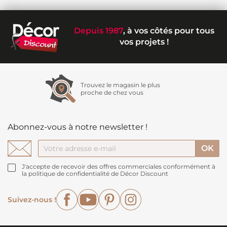
Depuis 1987
, à vos côtés pour tous
vos projets !
Trouvez le magasin le plus
proche de chez vous
Abonnez-vous à notre newsletter !
J'accepte de recevoir des offres commerciales conformément à
la politique de confidentialité de Décor Discount
Facebook
YouTube
Pinterest
Instagram
Suivez-nous !