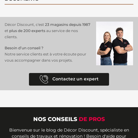
Décor Discount, c'est
23 magasins depuis 1987
et
plus de 200 experts
au service de nos
clients.
Besoin d’un conseil ?
Notre service clients est à votre écoute pour
vous accompagner dans vos projets.
Contactez un expert
NOS CONSEILS
DE PROS
Bienvenue sur le blog de Décor Discount, spécialiste en
conseils de travaux et rénovation ! Besoin d'aide pour