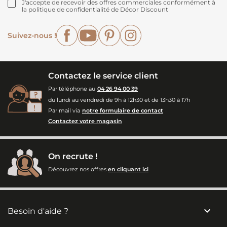
J'accepte de recevoir des offres commerciales conformément à
la politique de confidentialité de Décor Discount
Facebook
YouTube
Pinterest
Instagram
Suivez-nous !
Contactez le service client
Par téléphone au
04 26 94 00 39
du lundi au vendredi de 9h à 12h30 et de 13h30 à 17h
Par mail via
notre formulaire de contact
Contactez votre magasin
On recrute !
Découvrez nos offres
en cliquant ici

Besoin d'aide ?