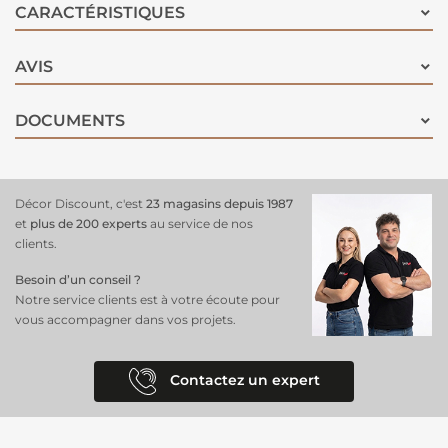
préparation soignée pour un résultat optimal. Que ce soit pour
CARACTÉRISTIQUES
peindre un portail en fer
, des éléments en métal ou des structures
métalliques, cette
peinture pour métal
offre une finition élégante
AVIS
avec une couleur martelée unique. Cette
peinture pour fer extérieur
offre une protection maximale contre la corrosion et un rendu
esthétique professionnel.
DOCUMENTS
Décor Discount, c'est
23 magasins depuis 1987
et
plus de 200 experts
au service de nos
clients.
Besoin d’un conseil ?
Notre service clients est à votre écoute pour
vous accompagner dans vos projets.
Contactez un expert