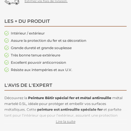
Estimez vos frais de livraison.
LES + DU PRODUIT
Intérieur / extérieur
Assure la protection du fer et sa décoration
Grande dureté et grande souplesse
Très bonne tenue extérieure
Excellent pouvoir anticorrosion
Résiste aux intempéries et aux U.V.
L'AVIS DE L'EXPERT
Découvrez la
Peinture Bâtir spécial fer et métal antirouille
métal
martelé 0.5L, idéale pour protéger et embellir vos surfaces
métalliques. Cette
peinture est antirouille
spéciale fer
et parfaite
tant pour l’intérieur que pour l’extérieur, assurant une protection
durable en atmosphère rurale et urbaine. Utilisez cette peinture
Lire la suite
spéciale fer avec antirouille sur du fer et des métaux ferreux après une