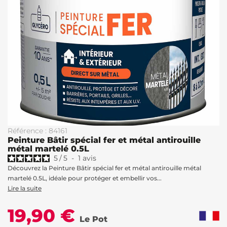
Référence : 84161
Peinture Bâtir spécial fer et métal antirouille
métal martelé 0.5L
5
/
5
-
1
avis
Découvrez la Peinture Bâtir spécial fer et métal antirouille métal
martelé 0.5L, idéale pour protéger et embellir vos...
Lire la suite
19,90 €
Le Pot