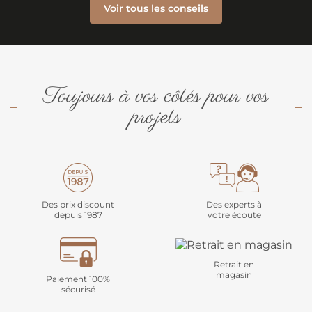
Voir tous les conseils
Toujours à vos côtés pour vos
projets
Des prix discount
Des experts à
depuis 1987
votre écoute
Retrait en
magasin
Paiement 100%
sécurisé