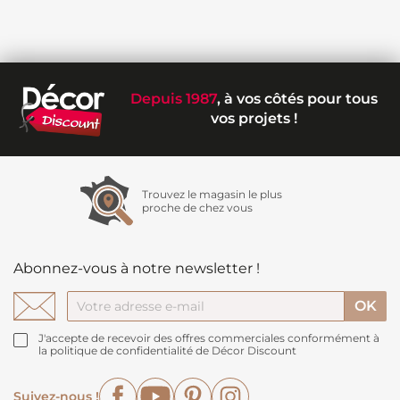
Depuis 1987
, à vos côtés pour tous
vos projets !
Trouvez le magasin le plus
proche de chez vous
Abonnez-vous à notre newsletter !
J'accepte de recevoir des offres commerciales conformément à
la politique de confidentialité de Décor Discount
Facebook
YouTube
Pinterest
Instagram
Suivez-nous !