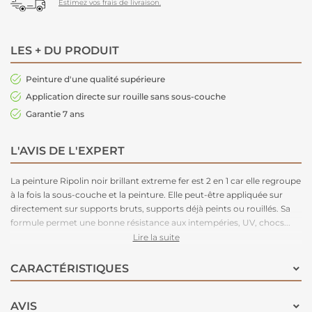
Estimez vos frais de livraison.
LES + DU PRODUIT
Peinture d'une qualité supérieure
Application directe sur rouille sans sous-couche
Garantie 7 ans
L'AVIS DE L'EXPERT
La peinture Ripolin noir brillant extreme fer est 2 en 1 car elle regroupe
à la fois la sous-couche et la peinture. Elle peut-être appliquée sur
directement sur supports bruts, supports déjà peints ou rouillés. Sa
formule permet une bonne résistance aux intempéries, UV, chocs...
Elle est anticorrosion et assure une excellente adhésion du support.
Lire la suite
Cette peinture est teintable au comptoir de la machine à teinter, pour
vous offrir une couleur unique. Garantie 7 ans.
CARACTÉRISTIQUES
AVIS