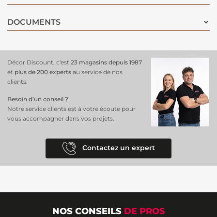
DOCUMENTS
Décor Discount, c'est
23 magasins depuis 1987
et
plus de 200 experts
au service de nos
clients.
Besoin d’un conseil ?
Notre service clients est à votre écoute pour
vous accompagner dans vos projets.
Contactez un expert
NOS CONSEILS
DE PROS