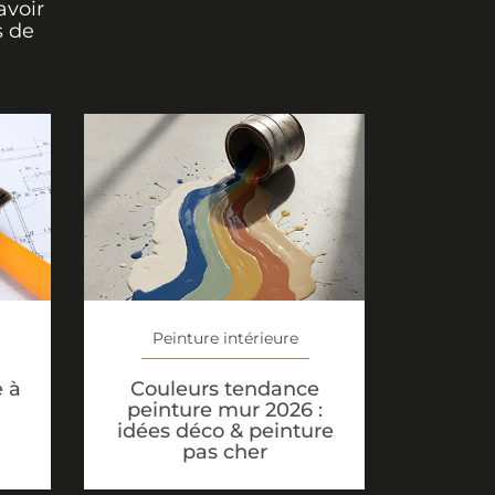
avoir
s de
Peinture intérieure
Couleurs tendance
e à
peinture mur 2026 :
idées déco & peinture
pas cher