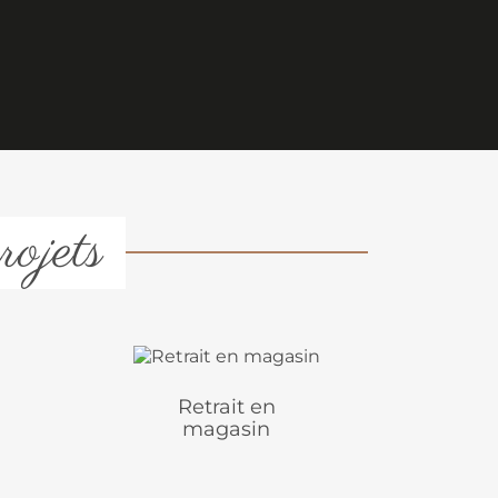
rojets
Retrait en
magasin