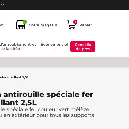
ins
+
0
on
Votre magasin
Panier
 d'ameublement et
Evènementiel
Conseils
toile cirée
de pros
élèze brillant 2,5L
 antirouille spéciale fer
llant 2,5L
lle spéciale fer couleur vert mélèze
u en extérieur pour tous les supports