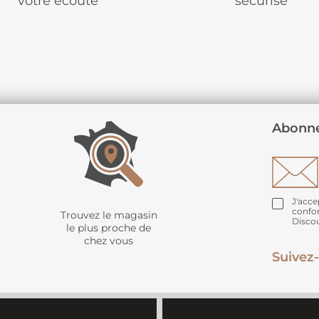
votre écoute
sécurisé
Abonne
J'acce
confo
Trouvez le magasin
Disco
le plus proche de
chez vous
Suivez-