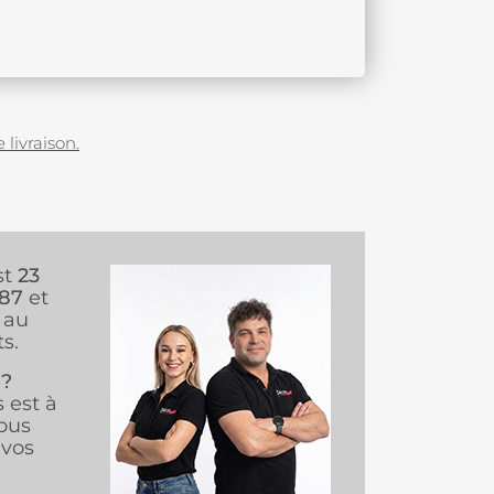
 livraison.
st
23
987
et
au
s.
 ?
s est à
ous
vos