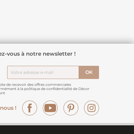
z-vous à notre newsletter !
pte de recevoir des offres commerciales
rmément à
la politique de confidentialité de Décor
unt
Facebook
YouTube
Pinterest
Instagram
nous !