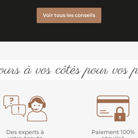
Voir tous les conseils
urs à vos côtés pour vos p
Des experts à
Paiement 100%