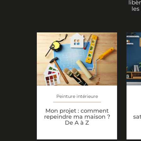
libè
les
Peinture intérieure
Mon projet : comment
sa
repeindre ma maison ?
De A à Z