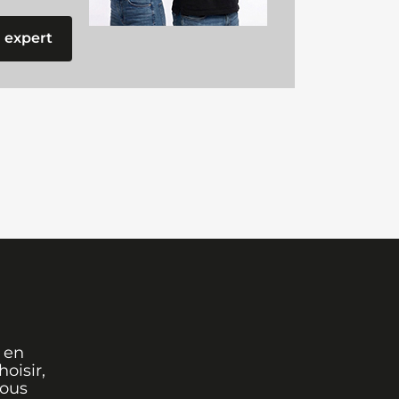
 expert
 en
oisir,
vous