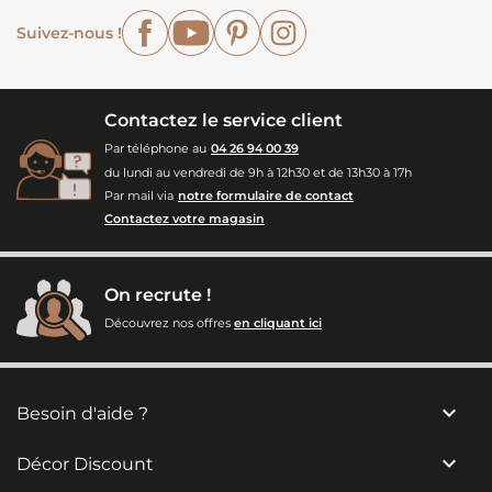
Facebook
YouTube
Pinterest
Instagram
Suivez-nous !
Contactez le service client
Par téléphone au
04 26 94 00 39
du lundi au vendredi de 9h à 12h30 et de 13h30 à 17h
Par mail via
notre formulaire de contact
Contactez votre magasin
On recrute !
Découvrez nos offres
en cliquant ici

Besoin d'aide ?

Décor Discount