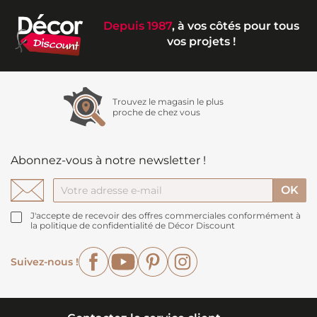
Depuis 1987
, à vos côtés pour tous
vos projets !
Trouvez le magasin le plus
proche de chez vous
Abonnez-vous à notre newsletter !
J'accepte de recevoir des offres commerciales conformément à
la politique de confidentialité de Décor Discount
Facebook
YouTube
Pinterest
Instagram
Suivez-nous !