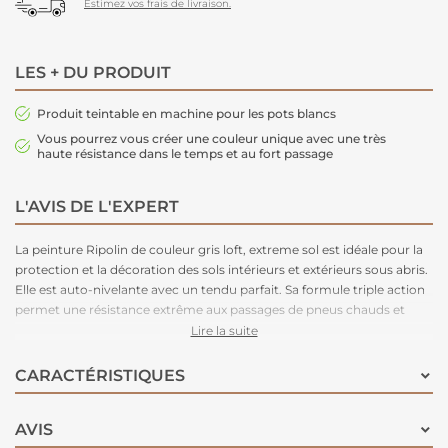
Estimez vos frais de livraison.
LES + DU PRODUIT
Produit teintable en machine pour les pots blancs
Vous pourrez vous créer une couleur unique avec une très
haute résistance dans le temps et au fort passage
L'AVIS DE L'EXPERT
La peinture Ripolin de couleur gris loft, extreme sol est idéale pour la
protection et la décoration des sols intérieurs et extérieurs sous abris.
Elle est auto-nivelante avec un tendu parfait. Sa formule triple action
permet une résistance extrême aux passages de pneus chauds et
humides, une résistance aux taches et une haute tenue aux rayures et
Lire la suite
aux chocs. Circulable aux véhicules 10 jours après l'application.
CARACTÉRISTIQUES
AVIS