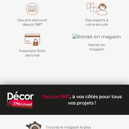
Des prix discount
Des experts à
depuis 1987
votre écoute
Retrait en
magasin
Paiement 100%
sécurisé
Depuis 1987
, à vos côtés pour tous
vos projets !
Trouvez le magasin le plus